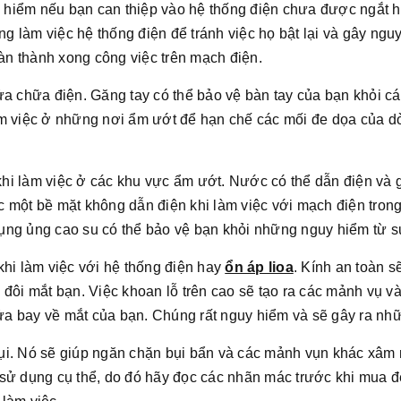
uy hiểm nếu bạn can thiệp vào hệ thống điện chưa được ngắt 
 làm việc hệ thống điện để tránh việc họ bật lại và gây ngu
oàn thành xong công việc trên mạch điện.
ửa chữa điện. Găng tay có thể bảo vệ bàn tay của bạn khỏi cá
m việc ở những nơi ẩm ướt để hạn chế các mối đe dọa của dò
hi làm việc ở các khu vực ẩm ướt. Nước có thể dẫn điện và 
c một bề mặt không dẫn điện khi làm việc với mạch điện tro
ng ủng cao su có thể bảo vệ bạn khỏi những nguy hiểm từ sự 
khi làm việc với hệ thống điện hay
ổn áp lioa
. Kính an toàn s
 đôi mắt bạn. Việc khoan lỗ trên cao sẽ tạo ra các mảnh vụ v
 lửa bay về mắt của bạn. Chúng rất nguy hiểm và sẽ gây ra nh
ụi. Nó sẽ giúp ngăn chặn bụi bẩn và các mảnh vụn khác xâm 
 sử dụng cụ thể, do đó hãy đọc các nhãn mác trước khi mua 