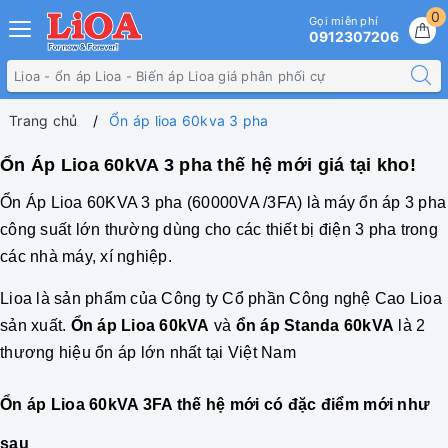
0
Gọi miễn phí
0912307206
Trang chủ
Ổn áp lioa 60kva 3 pha
Ổn Áp Lioa 60kVA 3 pha thế hệ mới giá tại kho!
Ổn Áp
Lioa 60KVA 3 pha
(60000VA /3FA) là máy ổn áp 3 pha
công suất lớn thường dùng cho các thiết bị điện 3 pha trong
các nhà máy, xí nghiệp.
Lioa là sản phẩm của Công ty Cổ phần Công nghệ Cao Lioa
sản xuất.
Ổn áp Lioa 60kVA
và
ổn áp Standa 60kVA
là 2
thương hiệu ổn áp lớn nhất tại Việt Nam
Ổn áp Lioa 60kVA 3FA thế hệ mới có đặc điểm mới như
sau