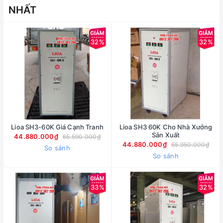
NHẤT
32%
32%
Lioa SH3-60K Giá Cạnh Tranh
Lioa SH3 60K Cho Nhà Xưởng
Sản Xuất
44.880.000₫
65.590.000₫
44.880.000₫
65.950.000₫
So sánh
So sánh
33%
32%