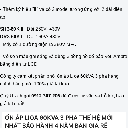
- Thêm ký hiệu "
II
" và có
2 model tương ứng với 2 dải điện
áp:
SH3-60K II
: Dải 260V~430V
DR3-60K II
: Dải 160V~430V
- M
áy có 1 đường điện ra 380V /3FA
.
- Vỏ sơn màu ghi sáng và dùng 3 đồng hồ để báo Vol, Ampre
bằng điện tử LCD.
Công ty cam kết phân phối
ổn áp
Lioa 60kVA 3 pha hàng
chính hãng mới 100% giá tại kho.
Quý khách gọi
0912.307.206
để được tư vấn và hỗ trợ, báo
giá tốt nhất!
ỔN ÁP LIOA 60KVA 3 PHA THẾ HỆ MỚI
NHẤT BẢO HÀNH 4 NĂM BÁN GIÁ RẺ