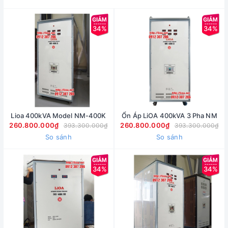
34%
34%
Lioa 400kVA Model NM-400K
Ổn Áp LiOA 400kVA 3 Pha NM
260.800.000₫
260.800.000₫
393.300.000₫
393.300.000₫
So sánh
So sánh
34%
34%