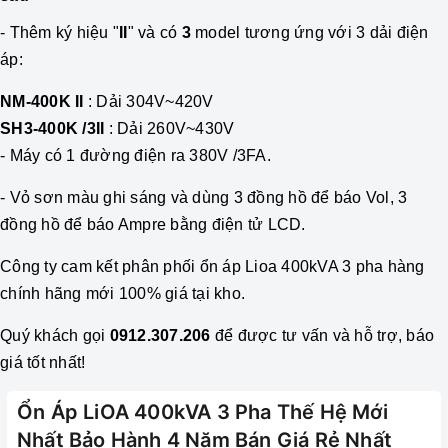
- Thêm ký hiệu "
II
" và có
3
model tương ứng với 3 dải điện
áp:
NM-400K II
: Dải 304V~420V
SH3-400K /3II
: Dải 260V~430V
- M
áy có 1 đường điện ra 380V /3FA
.
- Vỏ sơn màu ghi sáng và dùng 3 đồng hồ để báo Vol, 3
đồng hồ để báo Ampre bằng điện tử LCD.
Công ty cam kết phân phối
ổn áp
Lioa 400kVA 3 pha hàng
chính hãng mới 100% giá tại kho.
Quý khách gọi
0912.307.206
để được tư vấn và hỗ trợ, báo
giá tốt nhất!
Ổn Áp LiOA 400kVA 3 Pha Thế Hệ Mới
Nhất Bảo Hành 4 Năm Bán Giá Rẻ Nhất