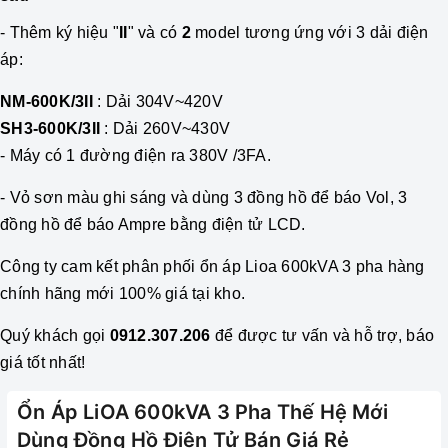
- Thêm ký hiệu "
II
" và có
2
model tương ứng với 3 dải điện
áp:
NM-600K/3II
: Dải 304V~420V
SH3-600K/3II
: Dải 260V~430V
- M
áy có 1 đường điện ra 380V /3FA
.
- Vỏ sơn màu ghi sáng và dùng 3 đồng hồ để báo Vol, 3
đồng hồ để báo Ampre bằng điện tử LCD.
Công ty cam kết phân phối
ổn áp
Lioa 600kVA 3 pha hàng
chính hãng mới 100% giá tại kho.
Quý khách gọi
0912.307.206
để được tư vấn và hỗ trợ, báo
giá tốt nhất!
Ổn Áp LiOA 600kVA 3 Pha Thế Hệ Mới
Dùng Đồng Hồ Điện Tử Bán Giá Rẻ