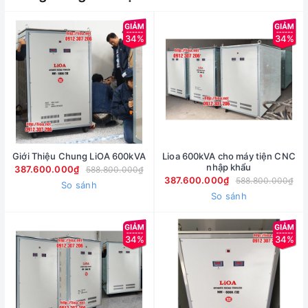
34%
34%
Giới Thiệu Chung LiOA 600kVA
Lioa 600kVA cho máy tiện CNC
nhập khẩu
387.600.000₫
588.800.000₫
387.600.000₫
588.800.000₫
So sánh
So sánh
34%
34%