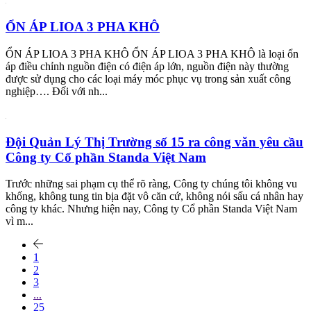
ỔN ÁP LIOA 3 PHA KHÔ
ỔN ÁP LIOA 3 PHA KHÔ ỔN ÁP LIOA 3 PHA KHÔ là loại ổn
áp điều chỉnh nguồn điện có điện áp lớn, nguồn điện này thường
được sử dụng cho các loại máy móc phục vụ trong sản xuất công
nghiệp…. Đối với nh...
Đội Quản Lý Thị Trường số 15 ra công văn yêu cầu
Công ty Cổ phần Standa Việt Nam
Trước những sai phạm cụ thể rõ ràng, Công ty chúng tôi không vu
khống, không tung tin bịa đặt vô căn cứ, không nói sấu cá nhân hay
công ty khác. Nhưng hiện nay, Công ty Cổ phần Standa Việt Nam
vì m...
1
2
3
...
25