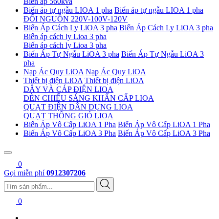
Biến áp 560kva
Biến áp tự ngẫu LIOA 1 pha
Biến áp tự ngẫu LIOA 1 pha
ĐỔI NGUỒN 220V-100V-120V
Biến Áp Cách Ly LiOA 3 pha
Biến Áp Cách Ly LiOA 3 pha
Biến áp cách ly Lioa 3 pha
Biến áp cách ly Lioa 3 pha
Biến Áp Tự Ngẫu LiOA 3 pha
Biến Áp Tự Ngẫu LiOA 3
pha
Nạp Ác Quy LiOA
Nạp Ác Quy LiOA
Thiết bị điện LiOA
Thiết bị điện LiOA
DÂY VÀ CÁP ĐIỆN LIOA
ĐÈN CHIẾU SÁNG KHẨN CẤP LIOA
QUẠT ĐIỆN DÂN DỤNG LIOA
QUẠT THÔNG GIÓ LIOA
Biến Áp Vô Cấp LiOA 1 Pha
Biến Áp Vô Cấp LiOA 1 Pha
Biến Áp Vô Cấp LiOA 3 Pha
Biến Áp Vô Cấp LiOA 3 Pha
0
Gọi miễn phí
0912307206
0