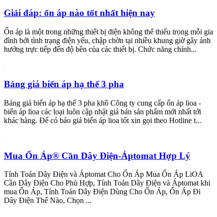
Giải đáp: ổn áp nào tốt nhất hiện nay
Ổn áp là một trong những thiết bị điện không thể thiếu trong mỗi gia
đình bởi tình trạng điện yếu, chập chờn tại nhiều khung giờ gây ảnh
hưởng trực tiếp đến độ bền của các thiết bị. Chức năng chính...
Bảng giá biến áp hạ thế 3 pha
Bảng giá biến áp hạ thế 3 pha khô Công ty cung cấp ổn áp lioa -
biến áp lioa các loại luôn cập nhật giá bán sản phẩm mới nhất tới
khác hàng. Để có báo giá biến áp lioa tốt xin gọi theo Hotline t...
Mua Ổn Áp® Cần Dây Điện-Áptomat Hợp Lý
Tính Toán Dây Điện và Áptomat Cho Ổn Áp Mua Ổn Áp LiOA
Cần Dây Điện Cho Phù Hợp, Tính Toán Dây Điện và Áptomat khi
mua Ổn Áp, Tính Toán Dây Điện Dùng Cho Ổn Áp, Ổn Áp Đi
Dây Điện Thế Nào, Chọn ...