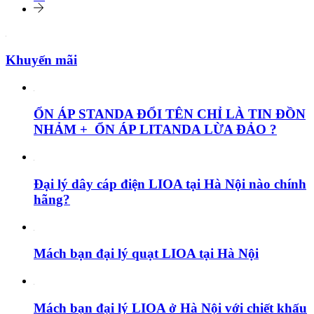
Khuyến mãi
ỔN ÁP STANDA ĐỔI TÊN CHỈ LÀ TIN ĐỒN
NHẢM + ỔN ÁP LITANDA LỪA ĐẢO ?
Đại lý dây cáp điện LIOA tại Hà Nội nào chính
hãng?
Mách bạn đại lý quạt LIOA tại Hà Nội
Mách bạn đại lý LIOA ở Hà Nội với chiết khấu