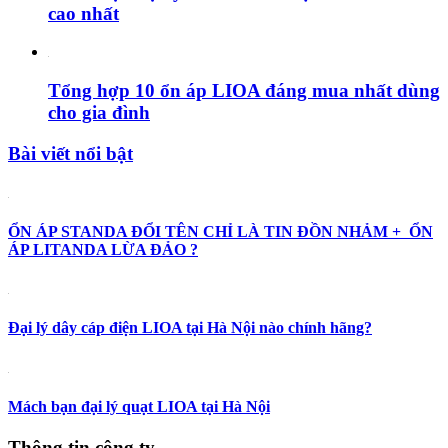
cao nhất
Tổng hợp 10 ổn áp LIOA đáng mua nhất dùng
cho gia đình
Bài viết nổi bật
ỔN ÁP STANDA ĐỔI TÊN CHỈ LÀ TIN ĐỒN NHẢM + ỔN
ÁP LITANDA LỪA ĐẢO ?
Đại lý dây cáp điện LIOA tại Hà Nội nào chính hãng?
Mách bạn đại lý quạt LIOA tại Hà Nội
Thông tin công ty