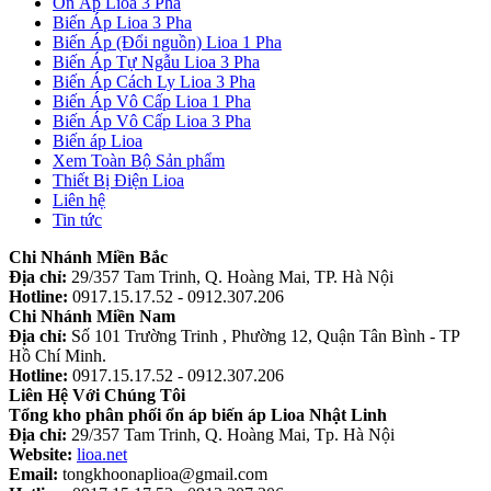
Ổn Áp Lioa 3 Pha
Biến Áp Lioa 3 Pha
Biến Áp (Đổi nguồn) Lioa 1 Pha
Biến Áp Tự Ngẫu Lioa 3 Pha
Biến Áp Cách Ly Lioa 3 Pha
Biến Áp Vô Cấp Lioa 1 Pha
Biến Áp Vô Cấp Lioa 3 Pha
Biến áp Lioa
Xem Toàn Bộ Sản phẩm
Thiết Bị Điện Lioa
Liên hệ
Tin tức
Chi Nhánh Miền Bắc
Địa chỉ:
29/357 Tam Trinh, Q. Hoàng Mai, TP. Hà Nội
Hotline:
0917.15.17.52 - 0912.307.206
Chi Nhánh Miền Nam
Địa chỉ:
Số 101 Trường Trinh , Phường 12, Quận Tân Bình - TP
Hồ Chí Minh.
Hotline:
0917.15.17.52 - 0912.307.206
Liên Hệ Với Chúng Tôi
Tổng kho phân phối ổn áp biến áp Lioa Nhật Linh
Địa chỉ:
29/357 Tam Trinh, Q. Hoàng Mai, Tp. Hà Nội
Website:
lioa.net
Email:
tongkhoonaplioa@gmail.com