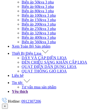
Biến áp 50kva 3 pha
Biến áp 60kva 3 pha
Biến áp 80kva 3 pha
Biến áp 100kva 3 pha
Biến áp 150kva 3 pha
Biến áp 200kva 3 pha
Biến áp 250kva 3 pha
Biến áp 320kva 3 pha
Biến áp 400kva 3 pha
Biến áp 560kva 3 pha
Xem Toàn Bộ Sản phẩm
Thiết Bị Điện Lioa
DÂY VÀ CÁP ĐIỆN LIOA
ĐÈN CHIẾU SÁNG KHẨN CẤP LIOA
QUẠT ĐIỆN DÂN DỤNG LIOA
QUẠT THÔNG GIÓ LIOA
Liên hệ
Tin tức
Tư vấn mua sản phẩm
Yêu thích
Hotline:
0912307206
×