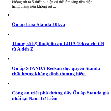
không rút ra 5 thiết bị điện có thể làm tăng tiền điện
hàng tháng nếu không rút ...
Ổn áp Lioa Standa 10kva
Thông số kỹ thuật ổn áp LIOA 10kva chi tiết
từ A đến Z
Ổn áp STANDA Redsun độc quyền Standa -
chất lượng khẳng định thương hiệu
Công an triệt phá đường dây Ổn áp Standa giả
nhái tại Nam Từ Liêm