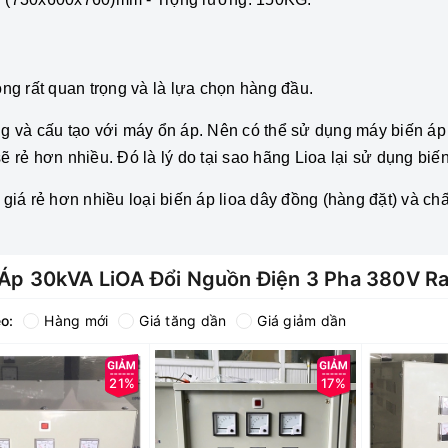
ng rất quan trọng và là lựa chọn hàng đầu.
động và cấu tạo với máy ổn áp. Nên có thể sử dụng máy biến
ẽ rẻ hơn nhiều. Đó là lý do tại sao hãng Lioa lại sử dụng biế
iá rẻ hơn nhiều loại biến áp lioa dây đồng (hàng đặt) và ch
 Áp 30kVA LiOA Đổi Nguồn Điện 3 Pha 380V R
o:
Hàng mới
Giá tăng dần
Giá giảm dần
21%
17%