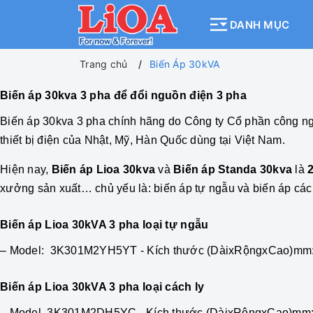
DANH MỤC
Trang chủ
Biến Áp 30kVA
Biến áp 30kva 3 pha để đổi nguồn điện 3 pha
Biến áp 30kva 3 pha
chính hãng do Công ty Cổ phần công ngh
thiết bị điện của Nhật, Mỹ, Hàn Quốc dùng tại Việt Nam.
Hiện nay,
Biến áp Lioa 30kva
và
Biến áp Standa 30kva
là
xưởng sản xuất… chủ yếu là: biến áp tự ngẫu và biến áp cách
Biến áp Lioa 30kVA 3 pha loại tự ngẫu
– Model: 3K301M2YH5YT - Kích thước (DàixRộngxCao)mm: 
Biến áp Lioa 30kVA 3 pha
loại cách ly
– Model 3K301M2DH5YC - Kích thước (DàixRộngxCao)mm: 