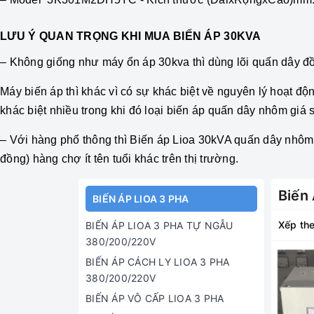
LƯU Ý QUAN TRỌNG KHI MUA BIẾN ÁP 30KVA
– Không giống như máy ổn áp 30kva thì dùng lõi quấn dây đồ
Máy biến áp thì khác vì có sự khác biệt về nguyên lý hoạt 
khác biệt nhiều trong khi đó loại biến áp quấn dây nhôm giá s
– Với hàng phổ thông thì
Biến áp Lioa 30kVA
quấn dây nhôm g
đồng) hàng chợ ít tên tuổi khác trên thị trường.
Biến
BIẾN ÁP LIOA 3 PHA
Xếp the
BIẾN ÁP LIOA 3 PHA TỰ NGẪU
380/200/220V
BIẾN ÁP CÁCH LY LIOA 3 PHA
380/200/220V
BIẾN ÁP VÔ CẤP LIOA 3 PHA