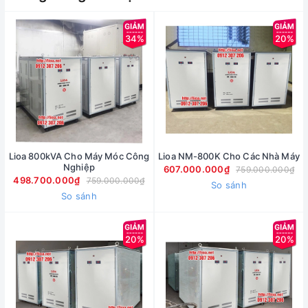
34%
20%
Lioa 800kVA Cho Máy Móc Công
Lioa NM-800K Cho Các Nhà Máy
Nghiệp
607.000.000₫
759.000.000₫
498.700.000₫
759.000.000₫
So sánh
So sánh
20%
20%