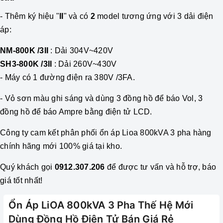
- Thêm ký hiệu "
II
" và có
2
model tương ứng với 3 dải điện
áp:
NM-800K /3II
: Dải 304V~420V
SH3-800K /3II
: Dải 260V~430V
- M
áy có 1 đường điện ra 380V /3FA
.
- Vỏ sơn màu ghi sáng và dùng 3 đồng hồ để báo Vol, 3
đồng hồ để báo Ampre bằng điện tử LCD.
Công ty cam kết phân phối
ổn áp
Lioa 800kVA 3 pha hàng
chính hãng mới 100% giá tại kho.
Quý khách gọi
0912.307.206
để được tư vấn và hỗ trợ, báo
giá tốt nhất!
Ổn Áp LiOA 800kVA 3 Pha Thế Hệ Mới
Dùng Đồng Hồ Điện Tử Bán Giá Rẻ