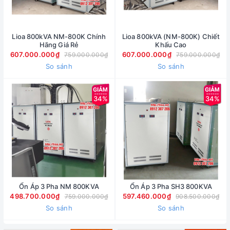
Lioa 800kVA NM-800K Chính
Lioa 800kVA (NM-800K) Chiết
Hãng Giá Rẻ
Khấu Cao
607.000.000₫
607.000.000₫
759.000.000₫
759.000.000₫
So sánh
So sánh
34%
34%
Ổn Áp 3 Pha NM 800KVA
Ổn Áp 3 Pha SH3 800KVA
498.700.000₫
597.460.000₫
759.000.000₫
908.500.000₫
So sánh
So sánh