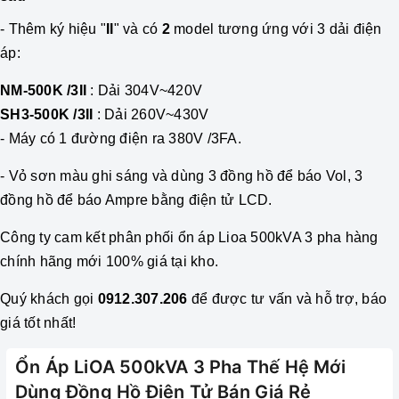
- Thêm ký hiệu "
II
" và có
2
model tương ứng với 3 dải điện
áp:
NM-500K /3II
: Dải 304V~420V
SH3-500K /3II
: Dải 260V~430V
- M
áy có 1 đường điện ra 380V /3FA
.
- Vỏ sơn màu ghi sáng và dùng 3 đồng hồ để báo Vol, 3
đồng hồ để báo Ampre bằng điện tử LCD.
Công ty cam kết phân phối
ổn áp
Lioa 500kVA 3 pha hàng
chính hãng mới 100% giá tại kho.
Quý khách gọi
0912.307.206
để được tư vấn và hỗ trợ, báo
giá tốt nhất!
Ổn Áp LiOA 500kVA 3 Pha Thế Hệ Mới
Dùng Đồng Hồ Điện Tử Bán Giá Rẻ