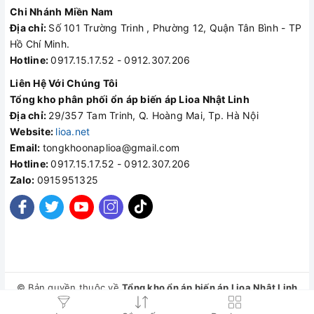
Chi Nhánh Miền Nam
Địa chỉ:
Số 101 Trường Trinh , Phường 12, Quận Tân Bình - TP
Hồ Chí Minh.
Hotline:
0917.15.17.52 - 0912.307.206
Liên Hệ Với Chúng Tôi
Tổng kho phân phối ổn áp biến áp Lioa Nhật Linh
Địa chỉ:
29/357 Tam Trinh, Q. Hoàng Mai, Tp. Hà Nội
Website:
lioa.net
Email:
tongkhoonaplioa@gmail.com
Hotline:
0917.15.17.52 - 0912.307.206
Zalo:
0915951325
© Bản quyền thuộc về
Tổng kho ổn áp biến áp Lioa Nhật Linh
Cung cấp bởi
Sapo