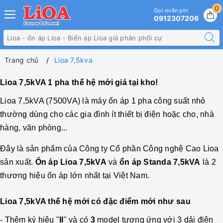
0
Gọi miễn phí
0912307206
Trang chủ
Lioa 7,5kva
Lioa 7,5kVA 1 pha thế hệ mới giá tại kho!
Lioa 7,5kVA
(7500VA) là máy ổn áp 1 pha công suất nhỏ
thường dùng cho các gia đình ít thiết bị điện hoặc cho, nhà
hàng, văn phòng...
Đây là sản phẩm của Công ty Cổ phần Công nghệ Cao Lioa
sản xuất.
Ổn áp Lioa 7,5kVA
và
ổn áp Standa 7,5kVA
là 2
thương hiệu ổn áp lớn nhất tại Việt Nam.
Lioa 7,5kVA thế hệ mới có đặc điểm mới như sau
- Thêm ký hiệu "
II
" và có
3
model tương ứng với 3 dải điện