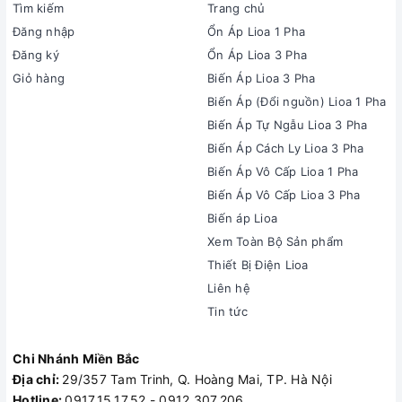
Tìm kiếm
Trang chủ
Đăng nhập
Ổn Áp Lioa 1 Pha
Đăng ký
Ổn Áp Lioa 3 Pha
Giỏ hàng
Biến Áp Lioa 3 Pha
Biến Áp (Đổi nguồn) Lioa 1 Pha
Biến Áp Tự Ngẫu Lioa 3 Pha
Biến Áp Cách Ly Lioa 3 Pha
Biến Áp Vô Cấp Lioa 1 Pha
Biến Áp Vô Cấp Lioa 3 Pha
Biến áp Lioa
Xem Toàn Bộ Sản phẩm
Thiết Bị Điện Lioa
Liên hệ
Tin tức
Chi Nhánh Miền Bắc
Địa chỉ:
29/357 Tam Trinh, Q. Hoàng Mai, TP. Hà Nội
Hotline:
0917.15.17.52 - 0912.307.206