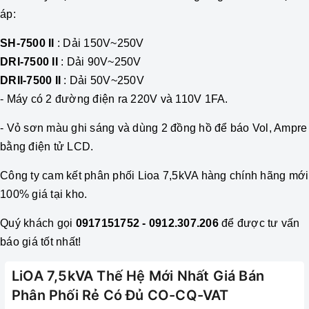
áp:
SH-7500 II
: Dải 150V~250V
DRI-7500 II
: Dải 90V~250V
DRII-7500 II
: Dải 50V~250V
- M
áy có 2 đường điện ra 220V và 110V 1FA
.
- Vỏ sơn màu ghi sáng và dùng 2 đồng hồ để báo Vol, Ampre
bằng điện tử LCD.
Công ty cam kết phân phối
Lioa 7,5kVA
hàng chính hãng mới
100% giá tại kho.
Quý khách gọi
0917151752 - 0912.307.206
để được tư vấn
báo giá tốt nhất!
LiOA 7,5kVA Thế Hệ Mới Nhất Giá Bán
Phân Phối Rẻ Có Đủ CO-CQ-VAT