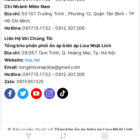
Chi Nhánh Miền Nam
Địa chỉ:
Số 101 Trường Trinh , Phường 12, Quận Tân Bình - TP
Hồ Chí Minh.
Hotline:
0917.15.17.52 - 0912.307.206
Liên Hệ Với Chúng Tôi
Tổng kho phân phối ổn áp biến áp Lioa Nhật Linh
Địa chỉ:
29/357 Tam Trinh, Q. Hoàng Mai, Tp. Hà Nội
Website:
lioa.net
Email:
tongkhoonaplioa@gmail.com
Hotline:
0917.15.17.52 - 0912.307.206
Zalo:
0915951325
© Bản quyền thuộc về
Tổng kho ổn áp biến áp Lioa Nhật Linh
Cung cấp bởi
Sapo