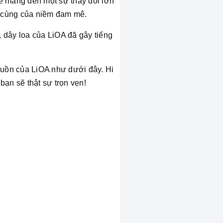
 sẽ mang đến một sự thay đổi lớn
ận cùng của niềm đam mê.
 dây loa của LiOA đã gây tiếng
guồn của LiOA như dưới đây. Hi
ạn sẽ thật sự trọn vẹn!