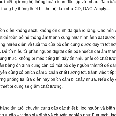
c thiết bị trong hệ thống hoàn toàn độc lập với nhau, đảm bả
t trong hệ thống thiết bị cho bộ dàn như CD, DAC, Amply....
 điện không sạch, không ổn định đã quá rõ ràng. Cho nên v
hiết để toàn bộ hệ thống âm thanh cũng như hình ảnh đạt được s
 nhiễu điện và tuổi thọ của bộ dàn cũng được duy trì tốt hơ
 Để tín hiệu từ phần nguồn digital đến bộ khuếch đại âm than
ung thực, không bị méo tiếng thì dây tín hiệu phải có chất lượ
ân bằng ổn định cũng cần có một bộ dây nguồn thật tốt để dẫ
uyên dùng có phích cắm 3 chân chất lượng tốt, tránh việc tiế
ng phóng tia lửa điện hay phích cắm bị chảy nhựa. Nếu dây 
thiết bị cũng sẽ giảm chất lượng.
hãng tên tuổi chuyên cung cấp các thiết bị lọc nguồn và
biến
ống audio – video gia đình và chuyên nghiệp như Furutech, Is