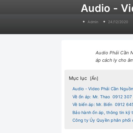
Audio - V
Admin
24/12/2020
Audio Phải Cần N
áp cách ly cho âm
Mục lục
[
Ẩn
]
Audio - Video Phải Cần Nguồn
Về ổn áp: Mr. Thao 0912 307
Về biến áp: Mr. Biển 0912 64
Bảo hành ổn áp, thông tin kỹ
Công ty Ủy Quyền phân phối 