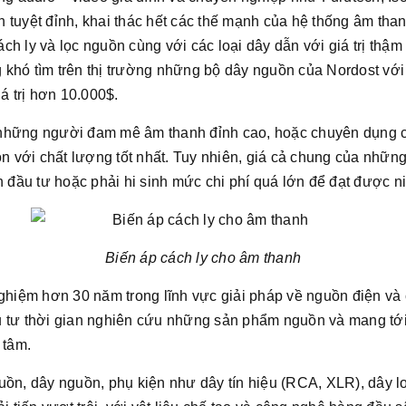
 tuyệt đỉnh, khai thác hết các thế mạnh của hệ thống âm tha
cách ly và lọc nguồn cùng với các loại dây dẫn với giá trị thậ
khó tìm trên thị trường những bộ dây nguồn của Nordost với
iá trị hơn 10.000$.
 những người đam mê âm thanh đỉnh cao, hoặc chuyên dụng 
ồn với chất lượng tốt nhất. Tuy nhiên, giá cả chung của những
nh đầu tư hoặc phải hi sinh mức chi phí quá lớn để đạt được 
Biến áp cách ly cho âm thanh
 nghiệm hơn 30 năm trong lĩnh vực giải pháp về nguồn điện 
 tư thời gian nghiên cứu những sản phẩm nguồn và mang tớ
 tâm.
guồn, dây nguồn, phụ kiện như dây tín hiệu (RCA, XLR), dây l