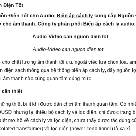
n Điện Tốt
ồn Điện Tốt cho Audio,
Biến áp cách ly
cung cấp Nguồn Đ
ly cho âm thanh, Công ty phân phối
Biến áp cách ly audio
.
Audio-Video can nguon dien tot
 cho chất lượng âm thanh tối ưu, ngoài việc lựa chọn loa, am
điện sạch thông qua hệ thống biến áp cách ly, dây nguồn lọ
ơi âm thanh nào cũng quan tâm đúng mức.
 cần thiết
 những thiết bị ít khi được dân chơi âm thanh quan tâm. Có n
USD nhưng lại thiếu bộ cách ly và lọc điện, chỉ được trang b
iết mơ hồ về cách ly và lọc điện, chưa thấy được tác dụng củ
olated transformer) và lọc điện (power conditioner) là xa xỉ.