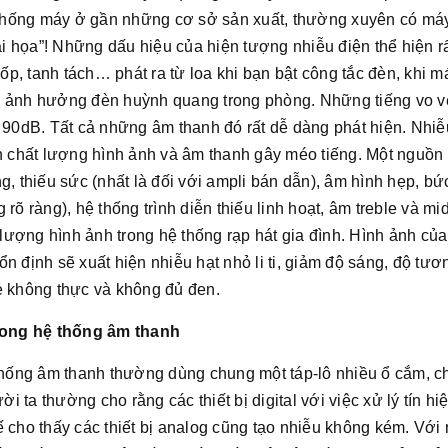
thống máy ở gần những cơ sở sản xuất, thường xuyên có máy
tai họa”! Những dấu hiệu của hiện tượng nhiễu điện thể hiện 
p, tanh tách… phát ra từ loa khi bạn bật công tắc đèn, khi 
o ảnh hưởng đèn huỳnh quang trong phòng. Những tiếng vo v
n 90dB. Tất cả những âm thanh đó rất dễ dàng phát hiện. Nhiễ
chất lượng hình ảnh và âm thanh gây méo tiếng. Một nguồn 
g, thiếu sức (nhất là đối với ampli bán dẫn), âm hình hẹp, bức
 rõ ràng), hệ thống trình diễn thiếu linh hoạt, âm treble và 
lượng hình ảnh trong hệ thống rạp hát gia đình. Hình ảnh c
ổn định sẽ xuất hiện nhiễu hạt nhỏ li ti, giảm độ sáng, độ tư
ẻ không thực và không đủ đen.
trong hệ thống âm thanh
 thống âm thanh thường dùng chung một táp-lô nhiều ổ cắm, c
 ta thường cho rằng các thiết bị digital với việc xử lý tín hi
 cho thấy các thiết bị analog cũng tạo nhiễu không kém. Với 