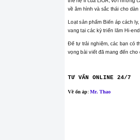
thế hệ II của LiOA, với những c
về âm hình và sắc thái cho dàn
Loạt sản phẩm Biến áp cách ly,
vang tại các kỳ triển lãm Hi-e
Để tự trải nghiệm, các bạn có
vọng bài viết đã mang đến cho 
TƯ VẤN ONLINE 24/7
Về ổn áp
:
Mr. Thao