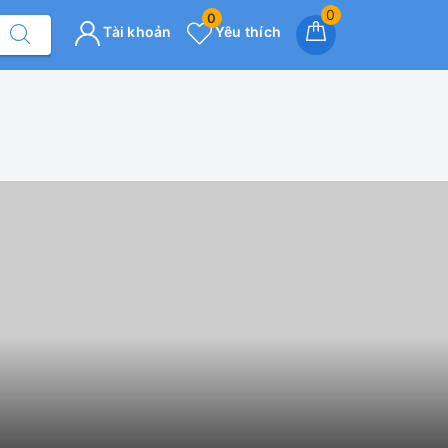
0
0
Tài khoản
Yêu thích