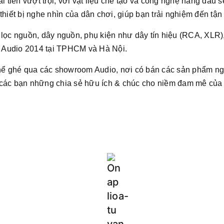
ải tiến vượt trội, với vật liệu chế tạo và công nghệ hàng đầu
 thiết bị nghe nhìn của dân chơi, giúp bạn trải nghiệm đến t
 lọc nguồn, dây nguồn, phụ kiện như dây tín hiệu (RCA, XLR),
nd Audio 2014 tại TPHCM và Hà Nội.
 thể ghé qua các showroom Audio, nơi có bán các sản phẩm n
các bạn những chia sẻ hữu ích & chúc cho niềm đam mê của b