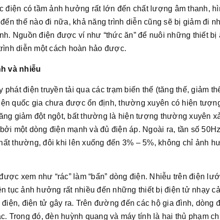
ọc điện có tầm ảnh hưởng rất lớn đến chất lượng âm thanh, h
p đến thế nào đi nữa, khả năng trình diễn cũng sẽ bị giảm đi 
nh. Nguồn điện được ví như “thức ăn” để nuôi những thiết bị 
ể trình diễn một cách hoàn hảo được.
h và nhiễu
phát điện truyền tải qua các trạm biến thế (tăng thế, giảm th
ện quốc gia chưa được ổn định, thường xuyên có hiện tượng 
ăng giảm đột ngột, bất thường là hiện tượng thường xuyên xảy
bởi một dòng điện mạnh và đủ điện áp. Ngoài ra, tần số 50Hz
 thất thường, đôi khi lên xuống đến 3% – 5%, không chỉ ảnh h
được xem như “rác” làm “bẩn” dòng điện. Nhiễu trên điện lướ
ên tục ảnh hưởng rất nhiều đến những thiết bị điện tử nhạy 
 điện, điện tử gây ra. Trên đường đến các hộ gia đình, dòng 
ác. Trong đó, đèn huỳnh quang và máy tính là hai thủ phạm c