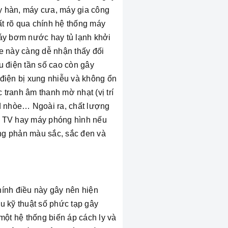
 hàn, máy cưa, máy gia công
rất rõ qua chính hệ thống máy
máy bơm nước hay tủ lạnh khởi
e này càng dễ nhận thấy đối
u điện tần số cao còn gây
điện bị xung nhiễu và không ổn
 tranh âm thanh mờ nhạt (vị trí
mid nhòe… Ngoài ra, chất lượng
ủa TV hay máy phóng hình nếu
ơng phản màu sắc, sắc đen và
hính điều này gây nên hiện
ệu kỹ thuật số phức tạp gây
một hệ thống biến áp cách ly và