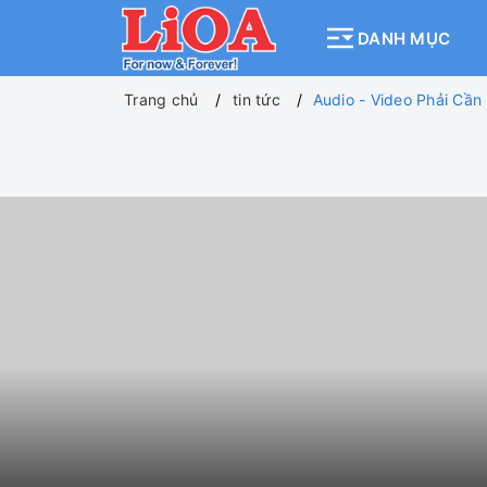
DANH MỤC
Trang chủ
tin tức
Audio - Video Phải Cần