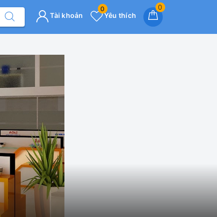
0
0
Tài khoản
Yêu thích