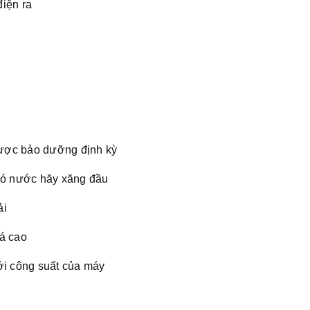
iện ra
ược bảo dưỡng định kỳ
 có nước hăy xăng đầu
ải
uá cao
ới công suất của máy