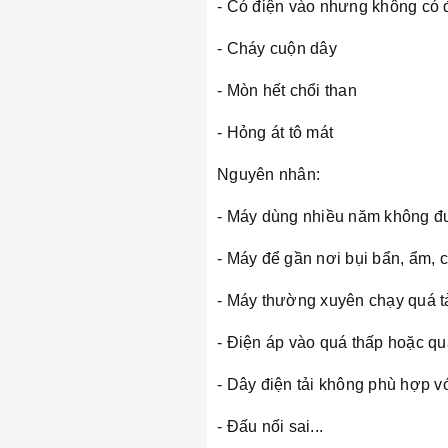
- Có điện vào nhưng không có đ
- Cháy cuộn dây
- Mòn hết chổi than
- Hỏng át tô mát
Nguyên nhân:
- Máy dùng nhiều năm không đ
- Máy để gần nơi bụi bẩn, ẩm,
- Máy thường xuyên chạy quá t
- Điện áp vào quá thấp hoặc q
- Dây điện tải không phù hợp v
- Đấu nối sai...