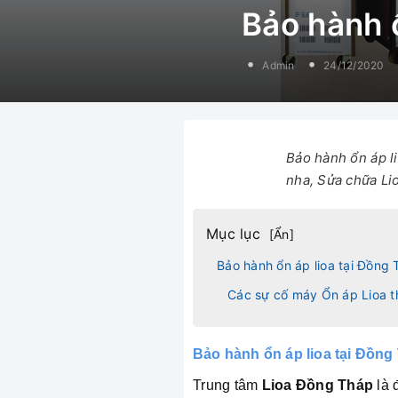
Bảo hành 
Admin
24/12/2020
Bảo hành ổn áp l
nha, Sửa chữa Lio
Mục lục
[
Ẩn
]
Bảo hành ổn áp lioa tại Đồng
Các sự cố máy Ổn áp Lioa 
Bảo hành ổn áp lioa tại
Đồng
Trung tâm
Lioa Đồng Tháp
là 