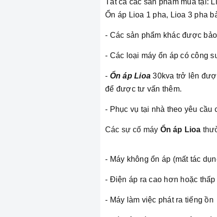
Tất cả các sản phẩm mua tại: 
Ổn áp Lioa 1 pha, Lioa 3 pha 
- Các sản phẩm khác được bảo 
- Các loại máy ổn áp có công s
-
Ổn áp Lioa
30kva trở lên được
để được tư vấn thêm.
- Phục vụ tại nhà theo yêu cầu
Các sự cố máy
Ổn áp Lioa
thư
- Máy không ổn áp (mất tác dụn
- Điện áp ra cao hơn hoặc thấp
- Máy làm việc phát ra tiếng ồn