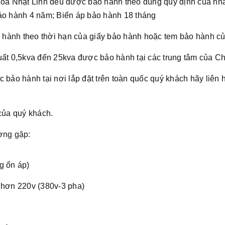
Lioa Nhật Linh đều được bảo hành theo đúng quy định của nh
bảo hành 4 năm; Biến áp bảo hành 18 tháng
hành theo thời hạn của giấy bảo hành hoặc tem bảo hành củ
uất 0,5kva đến 25kva được bảo hành tại các trung tâm của Ch
 bảo hành tại nơi lắp đặt trên toàn quốc quý khách hãy liên h
 của quý khách.
ờng gặp:
g ổn áp)
 hơn 220v (380v-3 pha)