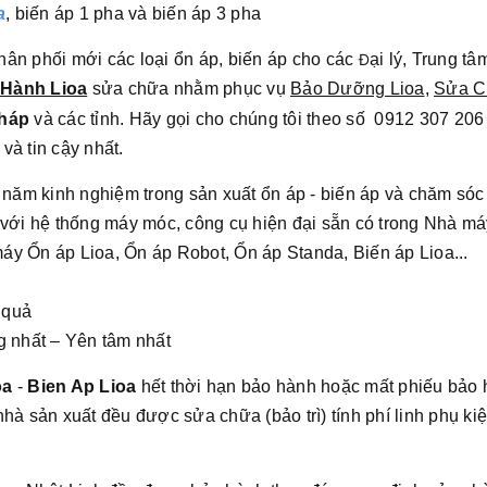
a
, biến áp 1 pha và biến áp 3 pha
ân phối mới các loại ổn áp, biến áp cho các
Đ
ại lý, Trung t
 Hành Lioa
sửa chữa nhằm phục vụ
Bảo Dưỡng Lioa
,
Sửa C
Tháp
và các tỉnh
.
Hãy gọi cho chúng tôi theo số 0912 307 206
và tin cậy nhất.
0 năm kinh nghiệm trong sản xuất ổn áp - biến áp và chăm só
 với hệ thống máy móc, công cụ hiện đại sẵn có trong Nhà m
y Ổn áp Lioa, Ổn áp Robot, Ổn áp Standa, Biến áp Lioa...
 quả
g nhất – Yên tâm nhất
oa
-
Bien Ap Lioa
hết thời hạn bảo hành hoặc mất phiếu bảo 
hà sản xuất đều được sửa chữa (bảo trì) tính phí linh phụ kiện