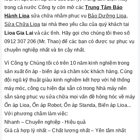
trong cả nước Công ty còn mở các
Trung Tâm Bảo
Hành Lioa
sửa chữa nhằm phục vụ
Bảo Dưỡng Lioa
,
Sửa Chữa Lioa
tại nhà theo yêu cầu của quý khách tại
Lioa Gia Lai
và các tỉnh
.
Hãy gọi cho chúng tôi theo số
0912 307 206 (Mr. Thao) để các bạn có được sự phục vụ
chuyên nghiệp nhất và tin cậy nhất.
Vì Công ty Chúng tôi có trên 10 năm kinh nghiệm trong
sản xuất ổn áp - biến áp và chăm sóc khách hàng.
Cùng
đội ngũ kỹ thuật giàu kinh nghiệm kết hợp với hệ thống
máy móc, công cụ hiện đại sẵn có trong Nhà máy nên
sẵn sàng phục vụ sửa chữa mọi vấn đề hỏng hóc về máy
Ổn áp Lioa, Ổn áp Robot, Ổn áp Standa, Biến áp Lioa...
Với phương châm làm việc:
Nhanh – Chuyên nghiệp - Hiệu quả
Giá cả hợp lý nhất – Chất lượng nhất – Yên tâm nhất