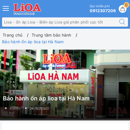
0
Gọi miễn phí
0912307206
Trang chủ
Trung tâm bảo hành
Bảo hành ổn áp lioa tại Hà Nam
Bảo hành ổn áp lioa tại Hà Nam
Admin
24/12/2020