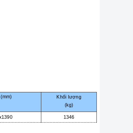
 (mm)
Khối lượng
(kg)
x1390
1346