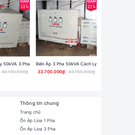
22%
22%
Ly 50kVA 3 Pha
Biến Áp 3 Pha 50kVA Cách Ly
Biến Áp Cách L
43.150.000₫
33.700.000₫
43.150.000₫
36.050.000₫
Thông tin chung
Trang chủ
Ổn Áp Lioa 1 Pha
Ổn Áp Lioa 3 Pha