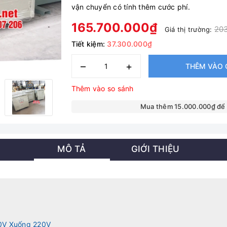
vận chuyển có tính thêm cước phí.
165.700.000₫
20
Giá thị trường:
Tiết kiệm:
37.300.000₫
–
+
THÊM VÀO 
Thêm vào so sánh
Mua thêm 15.000.000₫ để
MÔ TẢ
GIỚI THIỆU
80V Xuống 220V