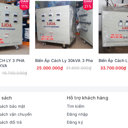
11%
21%
CH LY 3 PHA
Biến Áp Cách Ly 30kVA 3 Pha
Biến Áp Cách 
KVA
25.000.000₫
31.600.000₫
33.700.000₫
19.700.000₫
 sách
Hỗ trợ khách hàng
sách bảo mật
Tìm kiếm
sách vận chuyển
Đăng nhập
sách đổi trả
Đăng ký