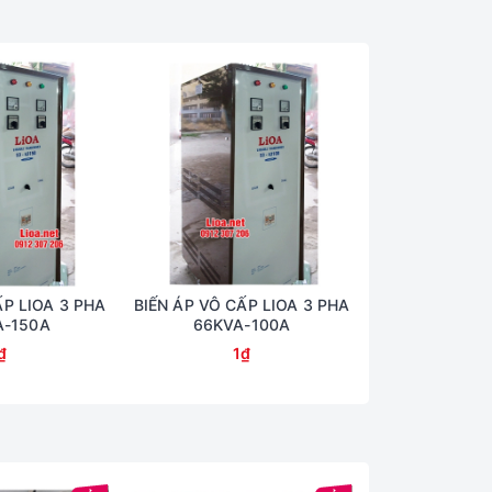
ẤP LIOA 3 PHA
BIẾN ÁP VÔ CẤP LIOA 3 PHA
BIẾN ÁP VÔ CẤ
A-150A
66KVA-100A
50KVA
₫
1₫
1