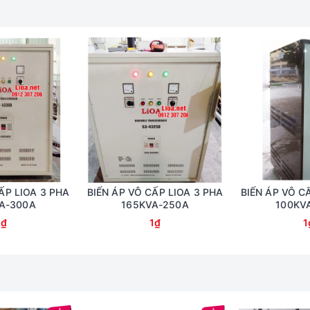
ẤP LIOA 3 PHA
BIẾN ÁP VÔ CẤP LIOA 3 PHA
BIẾN ÁP VÔ C
A-300A
165KVA-250A
100KV
1₫
1₫
1