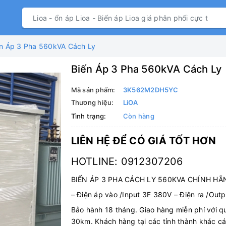
n Áp 3 Pha 560kVA Cách Ly
Biến Áp 3 Pha 560kVA Cách Ly
Mã sản phẩm:
3K562M2DH5YC
Thương hiệu:
LiOA
Tình trạng:
Còn hàng
LIÊN HỆ ĐỂ CÓ GIÁ TỐT HƠN
HOTLINE: 0912307206
BIẾN ÁP 3 PHA CÁCH LY 560KVA CHÍNH HÃ
–
Điện áp vào /Input 3F 380V
–
Điện ra /Outp
Bảo hành 18 tháng. Giao hàng miễn phí với 
30km. Khách hàng tại các tỉnh thành khác c