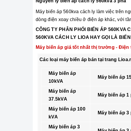
Nguyên lý biến áp cách ly 560kva 3 pha
Máy biến áp 560kva cách ly làm việc trên ng
dòng điện xoay chiều ở điện áp khác, với tầ
CÔNG TY PHÂN PHỐI
BIẾN ÁP 560KVA 
560KVA CÁCH LY LIOA HAY GỌI LÀ BIẾN
Máy biến áp giá tốt nhất thị trường - Điện
Các loại máy biến áp bán tại trang Lioa.
Máy biến áp
Máy biến áp 1
10kVA
Máy biến áp
Máy biến áp 1
37.5kVA
Máy biến áp 100
Máy biến áp 3
kVA
Máy biến áp 3
Máy biến áp 3