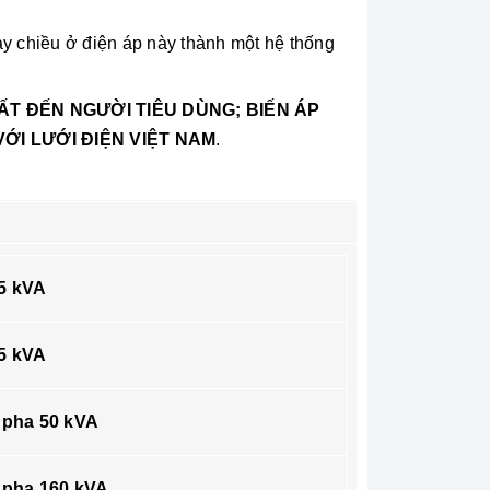
ay chiều ở điện áp này thành một hệ thống
HẤT ĐẾN NGƯỜI TIÊU DÙNG; BIẾN ÁP
VỚI LƯỚI ĐIỆN VIỆT NAM
.
25 kVA
75 kVA
 pha 50 kVA
 pha 160 kVA