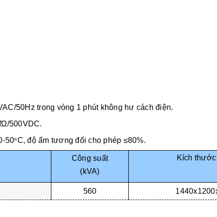
0VAC/50Hz trong vòng 1 phút không hư cách điện.
10MΏ/500VDC.
 0-50
C, độ ẩm tương đối cho phép ≤80%.
o
Kích thước
Công suất
(kVA)
560
1440x1200