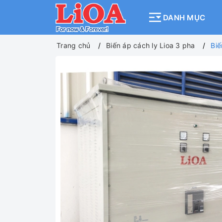
DANH MỤC
Trang chủ
Biến áp cách ly Lioa 3 pha
Biế