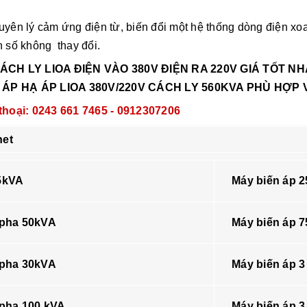
uyên lý cảm ứng điện từ, biến đổi một hệ thống dòng điện xo
n số không thay đổi.
CÁCH LY
LIOA ĐIỆN VÀO 380V ĐIỆN RA 220V GIÁ TỐT N
 ÁP HẠ ÁP LIOA 380V/220V CÁCH LY 560KVA PHÙ HỢP 
 thoại: 0243 661 7465 - 0912307206
net
5kVA
Máy biến áp 
 pha 50kVA
Máy biến áp 
 pha 30kVA
Máy biến áp 3
 pha 100 kVA
Máy biến áp 3