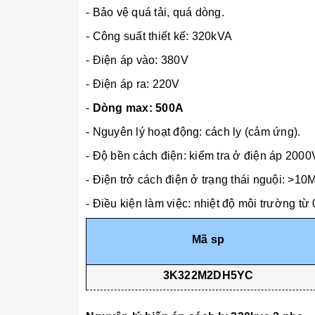
- Bảo vệ quá tải, quá dòng.
- Công suất thiết kế: 320kVA
- Điện áp vào: 380V
- Điện áp ra: 220V
-
Dòng max: 500A
- Nguyên lý hoạt động: cách ly (cảm ứng).
- Độ bền cách điện: kiểm tra ở điện áp 200
- Điện trở cách điện ở trạng thái nguội: >
- Điều kiện làm việc: nhiệt độ môi trường từ
Mã sp
3K322M2DH5YC