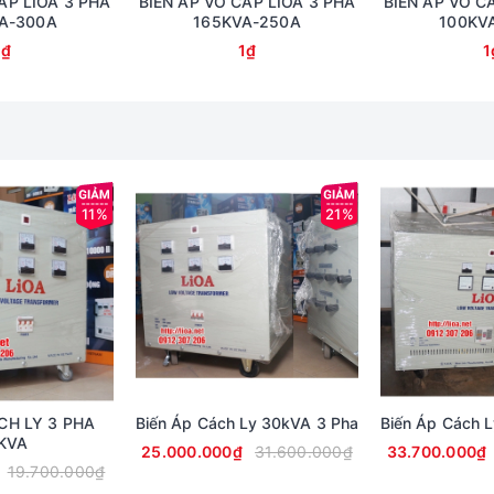
ẤP LIOA 3 PHA
BIẾN ÁP VÔ CẤP LIOA 3 PHA
BIẾN ÁP VÔ C
A-300A
165KVA-250A
100KV
1₫
1₫
1
11%
21%
CH LY 3 PHA
Biến Áp Cách Ly 30kVA 3 Pha
Biến Áp Cách 
KVA
25.000.000₫
31.600.000₫
33.700.000₫
19.700.000₫