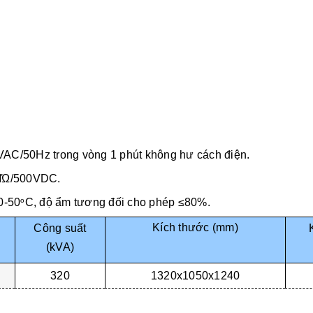
0VAC/50Hz trong vòng 1 phút không hư cách điện.
10MΏ/500VDC.
 0-50
C, độ ẩm tương đối cho phép ≤80%.
o
Kích thước (mm)
Công suất
(kVA)
320
1320x1050x1240