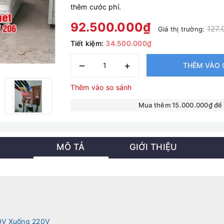
thêm cước phí.
92.500.000₫
127.
Giá thị trường:
Tiết kiệm:
34.500.000₫
–
+
THÊM VÀO 
Thêm vào so sánh
Mua thêm 15.000.000₫ để
MÔ TẢ
GIỚI THIỆU
0V Xuống 220V