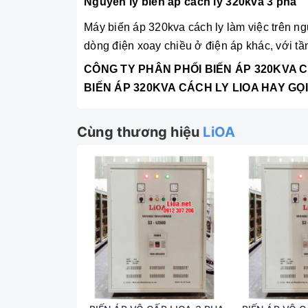
Nguyên lý biến áp cách ly 320kva 3 pha
Máy biến áp 320kva cách ly làm việc trên ng
dòng điện xoay chiều ở điện áp khác, với tầ
CÔNG TY PHÂN PHỐI
BIẾN ÁP 320KVA 
BIẾN ÁP 320KVA CÁCH LY LIOA HAY GỌI
Cùng thương hiệu
LiOA