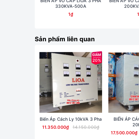
BIẾN ÁP VÔ CẤP LIOA 3 PHA
BIẾN ÁP VÔ C
330KVA-500A
200KV
1₫
Sản phẩm liên quan
20%
Biến Áp Cách Ly 10kVA 3 Pha
BIẾN ÁP CÁ
20
11.350.000₫
14.150.000₫
17.500.000₫