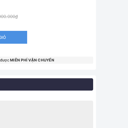
000.000₫
GIỎ
 được
MIỄN PHÍ VẬN CHUYỂN