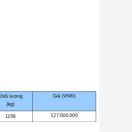
Giá (VNĐ)
Khối lượng
(kg)
127.000.000
1156