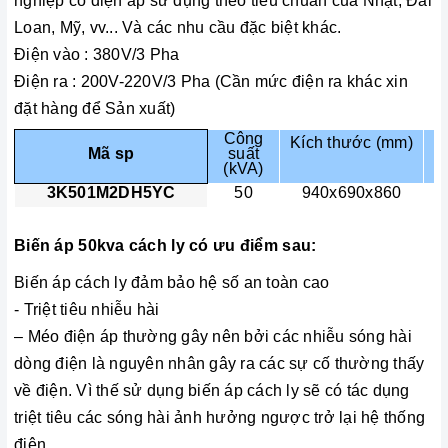
nghiệp có điện áp sử dụng theo tiêu chuẩn của Nhật, Đài
Loan, Mỹ, vv... Và các nhu cầu đặc biệt khác.
Điện vào : 380V/3 Pha
Điện ra : 200V-220V/3 Pha (Cần mức điện ra khác xin
đặt hàng để Sản xuất)
Công
Kích thước (mm)
Mã sp
suất
(kVA)
3K501M2DH5YC
50
940x690x860
Biến áp 50kva cách ly có ưu điểm sau:
Biến áp cách ly đảm bảo hệ số an toàn cao
- Triệt tiêu nhiễu hài
– Méo điện áp thường gây nên bởi các nhiễu sóng hài
dòng điện là nguyên nhân gây ra các sự cố thường thấy
về điện. Vì thế sử dụng biến áp cách ly sẽ có tác dụng
triệt tiêu các sóng hài ảnh hưởng ngược trở lại hệ thống
điện