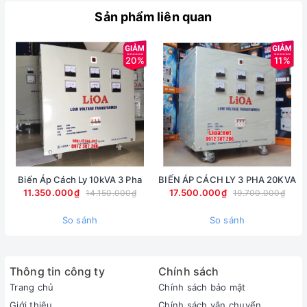
Sản phẩm liên quan
20%
11%
Biến Áp Cách Ly 10kVA 3 Pha
BIẾN ÁP CÁCH LY 3 PHA 20KVA
11.350.000₫
17.500.000₫
14.150.000₫
19.700.000₫
So sánh
So sánh
Thông tin công ty
Chính sách
Trang chủ
Chính sách bảo mật
Giới thiệu
Chính sách vận chuyển