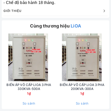
- Chế độ bảo hành 18 tháng.
GIỚI THIỆU
Cùng thương hiệu
LiOA
BIẾN ÁP VÔ CẤP LIOA 3 PHA
BIẾN ÁP VÔ CẤP LIOA 3 PHA
330KVA-500A
200KVA-300A
1₫
1₫
So sánh
So sánh