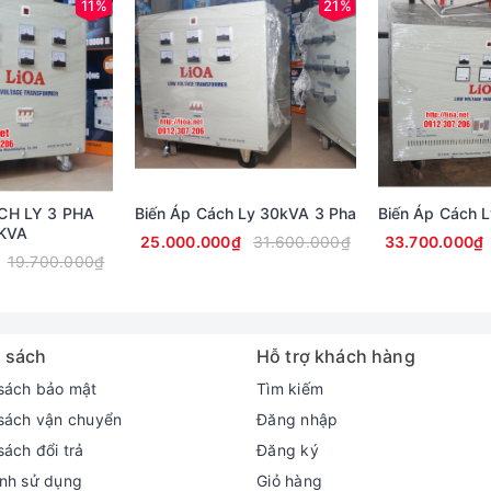
11%
21%
CH LY 3 PHA
Biến Áp Cách Ly 30kVA 3 Pha
Biến Áp Cách 
KVA
25.000.000₫
31.600.000₫
33.700.000₫
19.700.000₫
 sách
Hỗ trợ khách hàng
sách bảo mật
Tìm kiếm
sách vận chuyển
Đăng nhập
sách đổi trả
Đăng ký
nh sử dụng
Giỏ hàng