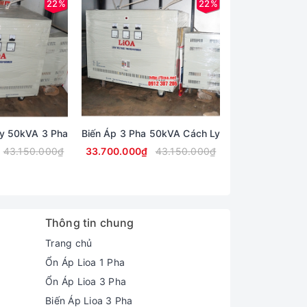
22%
22%
Ly 50kVA 3 Pha
Biến Áp 3 Pha 50kVA Cách Ly
Biến Áp Cách L
43.150.000₫
33.700.000₫
43.150.000₫
36.050.000₫
Thông tin chung
Trang chủ
Ổn Áp Lioa 1 Pha
Ổn Áp Lioa 3 Pha
Biến Áp Lioa 3 Pha