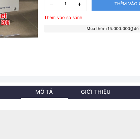
–
+
THÊM VÀO 
Thêm vào so sánh
Mua thêm 15.000.000₫ để
MÔ TẢ
GIỚI THIỆU