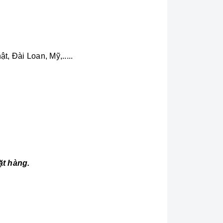
, Đài Loan, Mỹ,.....
ặt hàng.