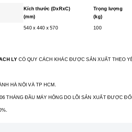
Kích thước (DxRxC)
Trọng lượng
(mm)
(kg)
540 x 440 x 570
100
CACH LY
CÓ QUY CÁCH KHÁC ĐƯỢC SẢN XUẤT THEO Y
NH HÀ NỘI VÀ TP HCM.
M, 06 THÁNG ĐẦU MÁY HỎNG DO LỖI SẢN XUẤT ĐƯỢC ĐỔI
0%.