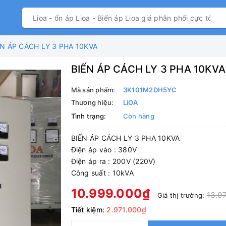
ẾN ÁP CÁCH LY 3 PHA 10KVA
BIẾN ÁP CÁCH LY 3 PHA 10KVA
Mã sản phẩm:
3K101M2DH5YC
Thương hiệu:
LiOA
Tình trạng:
Còn hàng
BIẾN ÁP CÁCH LY 3 PHA 10KVA
Điện áp vào : 380V
Điện áp ra : 200V (220V)
Công suất : 10kVA
10.999.000₫
13.9
Giá thị trường:
Tiết kiệm:
2.971.000₫