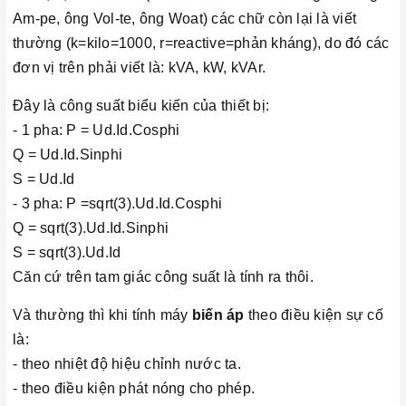
Am-pe, ông Vol-te, ông Woat) các chữ còn lại là viết
thường (k=kilo=1000, r=reactive=phản kháng), do đó các
đơn vị trên phải viết là: kVA, kW, kVAr.
Đây là công suất biểu kiến của thiết bị:
- 1 pha: P = Ud.Id.Cosphi
Q = Ud.Id.Sinphi
S = Ud.Id
- 3 pha: P =sqrt(3).Ud.Id.Cosphi
Q = sqrt(3).Ud.Id.Sinphi
S = sqrt(3).Ud.Id
Căn cứ trên tam giác công suất là tính ra thôi.
Và thường thì khi tính máy
biến áp
theo điều kiện sự cố
là:
- theo nhiệt độ hiệu chỉnh nước ta.
- theo điều kiện phát nóng cho phép.