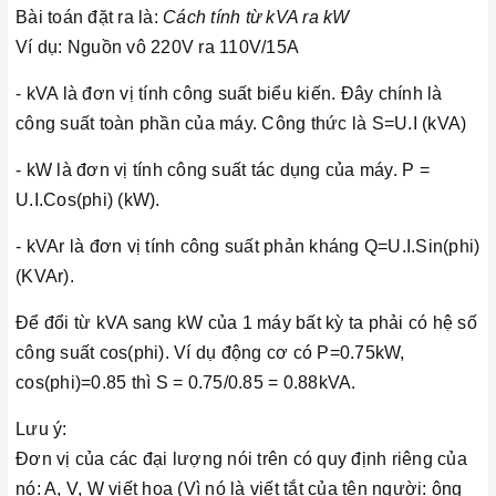
Bài toán đặt ra là:
Cách tính từ kVA ra kW
Ví dụ: Nguồn vô 220V ra 110V/15A
- kVA là đơn vị tính công suất biểu kiến. Đây chính là
công suất toàn phần của máy. Công thức là S=U.I (kVA)
- kW là đơn vị tính công suất tác dụng của máy. P =
U.I.Cos(phi) (kW).
- kVAr là đơn vị tính công suất phản kháng Q=U.I.Sin(phi)
(KVAr).
Để đổi từ kVA sang kW của 1 máy bất kỳ ta phải có hệ số
công suất cos(phi). Ví dụ động cơ có P=0.75kW,
cos(phi)=0.85 thì S = 0.75/0.85 = 0.88kVA.
Lưu ý:
Đơn vị của các đại lượng nói trên có quy định riêng của
nó: A, V, W viết hoa (Vì nó là viết tắt của tên người: ông