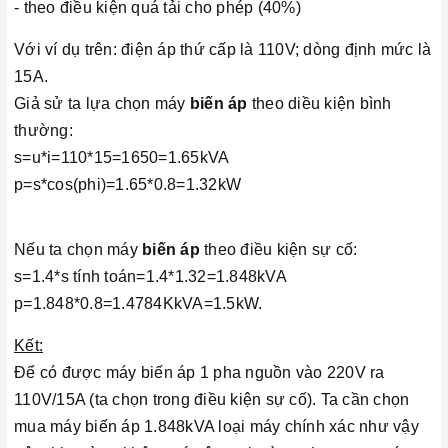
- theo điều kiện quá tải cho phép (40%)
Với ví dụ trên: điện áp thứ cấp là 110V; dòng định mức là
15A.
Giả sử ta lựa chọn máy
biến áp
theo diều kiện bình
thường:
s=u*i=110*15=1650=1.65kVA
p=s*cos(phi)=1.65*0.8=1.32kW
Nếu ta chọn máy
biến áp
theo điều kiện sự cố:
s=1.4*s tính toán=1.4*1.32=1.848kVA
p=1.848*0.8=1.4784KkVA=1.5kW.
Kết:
Để có được máy biến áp 1 pha nguồn vào 220V ra
110V/15A (ta chọn trong điều kiện sự cố). Ta cần chọn
mua máy biến áp 1.848kVA loại máy chính xác như vậy