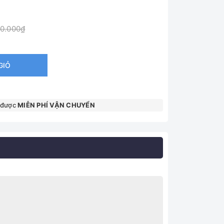
00.000₫
GIỎ
 được
MIỄN PHÍ VẬN CHUYỂN