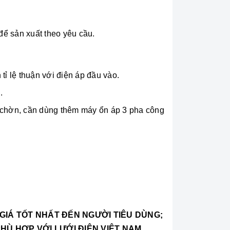
để sản xuất theo yêu cầu.
tỉ lệ thuận với điện áp đầu vào.
.
p chờn, cần dùng thêm máy ổn áp 3 pha công
 GIÁ TỐT NHẤT ĐẾN NGƯỜI TIÊU DÙNG;
PHÙ HỢP VỚI LƯỚI ĐIỆN VIỆT NAM
.