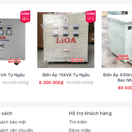
18%
17%
kVA Tự Ngẫu
Biến Áp 15kVA Tự Ngẫu
Biến Áp 400k
Bao Nh
23.250.000₫
8.300.000₫
10.000.000₫
89.50
 sách
Hỗ trợ khách hàng
sách bảo mật
Tìm kiếm
sách vận chuyển
Đăng nhập