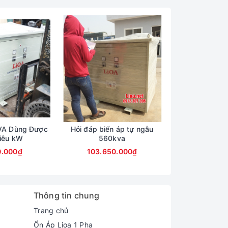
VA Dùng Được
Hỏi đáp biến áp tự ngẫu
Biến Áp Tự 
iêu kW
560kva
103.650.000₫
0.000₫
103.650.000₫
Thông tin chung
Trang chủ
Ổn Áp Lioa 1 Pha