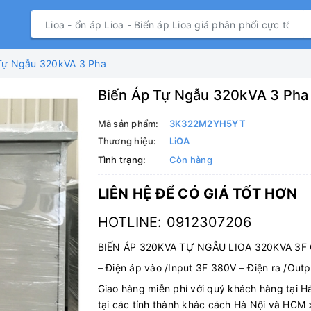
Tự Ngẫu 320kVA 3 Pha
Biến Áp Tự Ngẫu 320kVA 3 Pha
Mã sản phẩm:
3K322M2YH5YT
Thương hiệu:
LiOA
Tình trạng:
Còn hàng
LIÊN HỆ ĐỂ CÓ GIÁ TỐT HƠN
HOTLINE: 0912307206
BIẾN ÁP 320KVA TỰ NGẪU LIOA 320KVA 3F
–
Điện áp vào /Input 3F 380V
–
Điện ra /Outp
Giao hàng miễn phí với quý khách hàng tại 
tại các tỉnh thành khác cách Hà Nội và HCM 