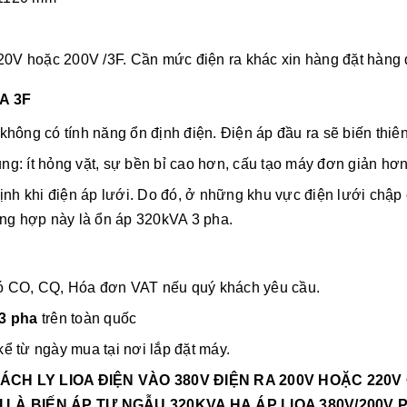
220V hoặc 200V /3F. Cần mức điện ra khác xin hàng đặt hàng 
A 3F
ông có tính năng ổn định điện. Điện áp đầu ra sẽ biến thiên 
g: ít hỏng vặt, sự bền bỉ cao hơn, cấu tạo máy đơn giản hơn
định khi điện áp lưới. Do đó, ở những khu vực điện lưới chậ
ờng hợp này là ổn áp 320kVA 3 pha.
ó CO, CQ, Hóa đơn VAT nếu quý khách yêu cầu.
 3 pha
trên toàn quốc
ể từ ngày mua tại nơi lắp đặt máy.
CÁCH LY
LIOA ĐIỆN VÀO 380V ĐIỆN RA 200V HOẶC 220V
I LÀ
BIẾN ÁP TỰ NGẪU 320KVA
HẠ ÁP LIOA 380V/200V 