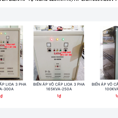
ẤP LIOA 3 PHA
BIẾN ÁP VÔ CẤP LIOA 3 PHA
BIẾN ÁP VÔ C
A-300A
165KVA-250A
100KV
1₫
1₫
1