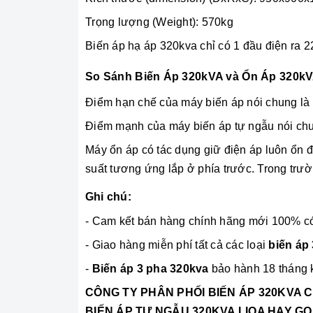
Trọng lượng (Weight): 570kg
Biến áp hạ áp 320kva chỉ có 1 đầu điện ra 
So Sánh Biến Áp 320kVA và Ổn Áp 320kV
Điểm hạn chế của máy biến áp nói chung là kh
Điểm mạnh của máy biến áp tự ngẫu nói chun
Máy ổn áp có tác dụng giữ điện áp luôn ổn 
suất tương ứng lắp ở phía trước. Trong trư
Ghi chú:
- Cam kết bán hàng chính hãng mới 100% c
- Giao hàng miễn phí tất cả các loại
biến áp
-
Biến áp 3 pha 320kva
bảo hành 18 tháng k
CÔNG TY PHÂN PHỐI
BIẾN ÁP 320KVA 
BIẾN ÁP TỰ NGẪU 320KVA LIOA HAY GỌ