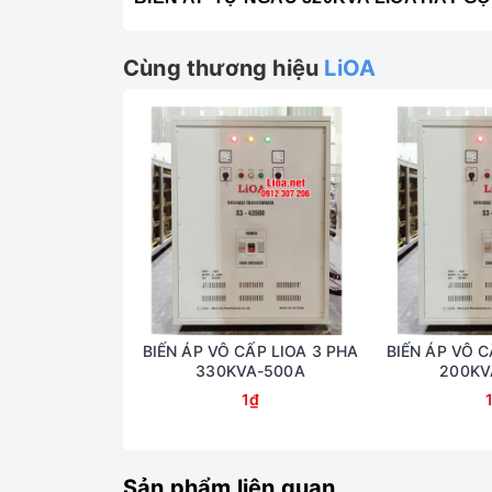
Cùng thương hiệu
LiOA
BIẾN ÁP VÔ CẤP LIOA 3 PHA
BIẾN ÁP VÔ C
330KVA-500A
200KV
1₫
Sản phẩm liên quan