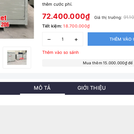
thêm cước phí.
72.400.000₫
91.1
Giá thị trường:
Tiết kiệm:
18.700.000₫
–
+
THÊM VÀO 
Thêm vào so sánh
Mua thêm 15.000.000₫ để
MÔ TẢ
GIỚI THIỆU