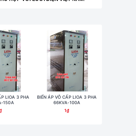
ẤP LIOA 3 PHA
BIẾN ÁP VÔ CẤP LIOA 3 PHA
BIẾN ÁP VÔ CẤ
A-150A
66KVA-100A
50KVA
₫
1₫
1