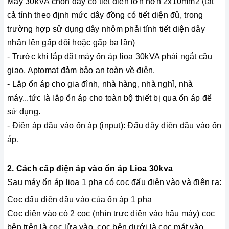
Máy 30kVA chọn dây có tiết diện lớn hơn 2x10mm2 (tất
cả tính theo định mức dây đồng có tiết diện đủ, trong
trường hợp sử dụng dây nhôm phải tính tiết diện dây
nhân lên gấp đôi hoặc gấp ba lần)
- Trước khi lắp đặt máy ổn áp lioa 30kVA phải ngắt cầu
giao, Aptomat đảm bảo an toàn về điện.
- Lắp ổn áp cho gia đình, nhà hàng, nhà nghỉ, nhà
máy...tức là lắp ổn áp cho toàn bộ thiết bị qua ổn áp để
sử dụng.
- Điện áp đầu vào ổn áp (input): Đấu dây điện đầu vào ổn
áp.
2. Cách cấp điện áp vào ổn áp Lioa 30kva
Sau máy ổn áp lioa 1 pha có cọc đấu điện vào và điện ra:
Cọc đấu điện đầu vào của ổn áp 1 pha
Cọc điện vào có 2 cọc (nhìn trực diện vào hậu máy) cọc
bên trên là cọc lửa vào, cọc bên dưới là cọc mát vào