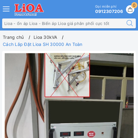
0
Gọi miễn phí
0912307206
Trang chủ
Lioa 30kVA
Cách Lắp Đặt Lioa SH 30000 An Toàn