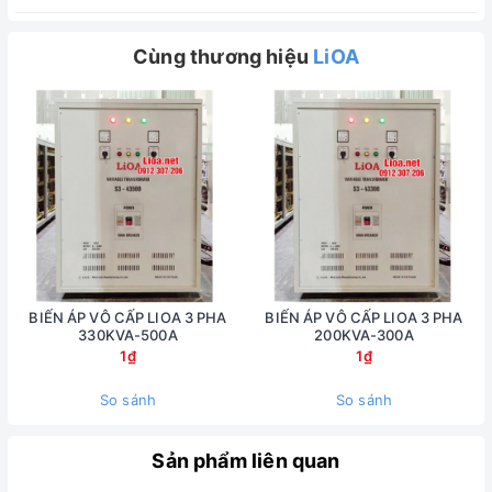
Cùng thương hiệu
LiOA
BIẾN ÁP VÔ CẤP LIOA 3 PHA
BIẾN ÁP VÔ CẤP LIOA 3 PHA
330KVA-500A
200KVA-300A
1₫
1₫
So sánh
So sánh
Sản phẩm liên quan