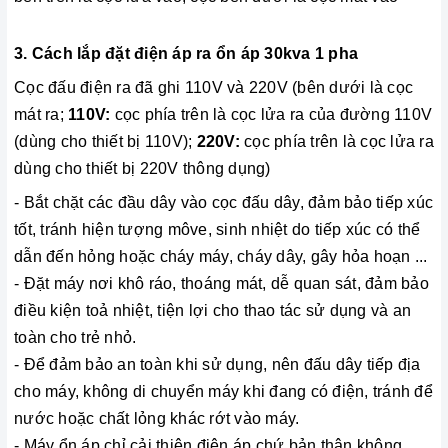
3. Cách lắp đặt điện áp ra ổn áp 30kva 1 pha
Cọc đấu điện ra đã ghi 110V và 220V (bên dưới là cọc
mát ra;
110V:
cọc phía trên là cọc lửa ra của đường 110V
(dùng cho thiết bị 110V);
220V:
cọc phía trên là cọc lửa ra
dùng cho thiết bị 220V thông dụng)
- Bắt chặt các đầu dây vào cọc đấu dây, đảm bảo tiếp xúc
tốt, tránh hiện tượng môve, sinh nhiệt do tiếp xúc có thể
dẫn đến hỏng hoặc cháy máy, cháy dây, gây hỏa hoạn ...
- Đặt máy nơi khô ráo, thoáng mát, dễ quan sát, đảm bảo
điều kiện toả nhiệt, tiện lợi cho thao tác sử dụng và an
toàn cho trẻ nhỏ.
- Để đảm bảo an toàn khi sử dụng, nên đấu dây tiếp địa
cho máy, không di chuyển máy khi đang có điện, tránh để
nước hoặc chất lỏng khác rớt vào máy.
- Máy ổn áp chỉ cải thiện điện áp chứ bản thân không