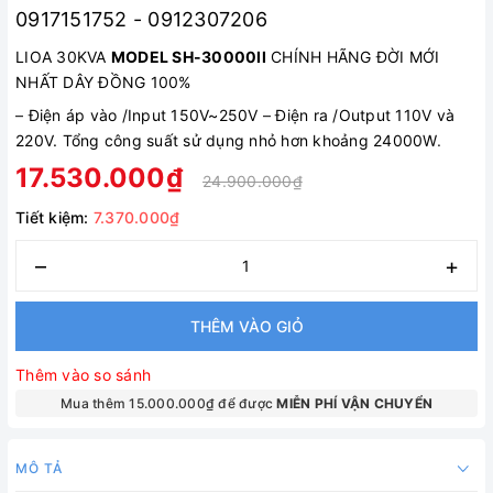
0917151752 - 0912307206
LIOA 30KVA
MODEL SH-30000II
CHÍNH HÃNG ĐỜI MỚI
NHẤT DÂY ĐỒNG 100%
–
Điện áp vào /Input 150V~250V
–
Điện ra /Output 110V và
220V. Tổng công suất sử dụng nhỏ hơn khoảng 24000W
.
17.530.000₫
24.900.000₫
Tiết kiệm:
7.370.000₫
–
+
THÊM VÀO GIỎ
Thêm vào so sánh
Mua thêm 15.000.000₫ để được
MIỄN PHÍ VẬN CHUYỂN
MÔ TẢ