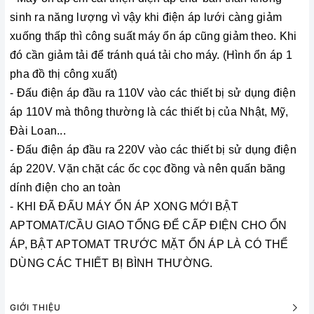
sinh ra năng lượng vì vậy khi điện áp lưới càng giảm
xuống thấp thì công suất máy ổn áp cũng giảm theo. Khi
đó cần giảm tải để tránh quá tải cho máy. (Hình ổn áp 1
pha đồ thị công xuất)
- Đấu điện áp đầu ra 110V vào các thiết bị sử dụng điện
áp 110V mà thông thường là các thiết bị của Nhật, Mỹ,
Đài Loan...
- Đấu điện áp đầu ra 220V vào các thiết bị sử dụng điện
áp 220V. Vặn chặt các ốc cọc đồng và nên quấn băng
dính điện cho an toàn
- KHI ĐÃ ĐẤU MÁY ỔN ÁP XONG MỚI BẬT
APTOMAT/CẦU GIAO TỔNG ĐỂ CẤP ĐIỆN CHO ỔN
ÁP, BẬT APTOMAT TRƯỚC MẶT ỔN ÁP LÀ CÓ THỂ
DÙNG CÁC THIẾT BỊ BÌNH THƯỜNG.
GIỚI THIỆU