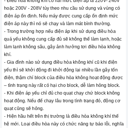
- Điều hòa không khí có hai mức điện áp là 220V- 240V
hoặc 200V - 208V tùy theo nhu cầu sử dụng và vùng có
điện áp ổn định. Nếu máy được cung cấp ổn định mức
điện áp này thì nó sẽ chạy và làm mát bình thường.
- Trong trường hợp nếu điện áp khi sử dụng điều hòa
quá yếu không cung cấp đủ sẽ không thể làm lạnh, hoặc
làm lạnh không sâu, gây ảnh hưởng tơi điều hòa không
khí.
- Gia đình nào sử dụng điều hòa không khí cũ khi điện
yếu thì sẽ khởi động đi khởi động lại nhiều lần gây tốn
điện, thậm chí block của điều hòa không hoạt động được
– tình trạng này rất có hại cho block, dễ làm hỏng block.
- Khi điện áp yếu chỉ đủ cho quạt chạy chứ block không
hoạt động. Nếu để chạy lâu trong tình trạng đó, động cơ
quạt cũng sẽ hỏng.
- Hiện hầu hết trên thị trường là điều hòa không khí thế
hệ mới. Loại điều hòa này có chức năng tự báo lỗi, nghĩa