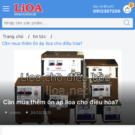
0
Gọi miễn phí
0912307206
Trang chủ
tin tức
Cần mua thêm ổn áp lioa cho điều hòa?
Cần mua thêm ổn áp lioa cho điều hòa?
Admin
24/12/2020