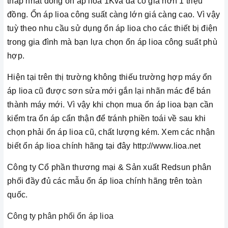
thấp nhất dòng ổn áp lioa 1Kva đã có giá hơn 1 triệu
đồng. Ổn áp lioa công suất càng lớn giá càng cao. Vì vậy
tuỳ theo nhu cầu sử dụng ổn áp lioa cho các thiết bị điện
trong gia đình mà bạn lựa chọn ổn áp lioa công suất phù
hợp.
Hiện tại trên thị trường không thiếu trường hợp máy ổn
áp lioa cũ được sơn sửa mới gắn lại nhãn mác để bán
thành máy mới. Vì vậy khi chọn mua ổn áp lioa bạn cần
kiểm tra ổn áp cẩn thận để tránh phiền toái về sau khi
chọn phải ổn áp lioa cũ, chất lượng kém. Xem các nhận
biết ổn áp lioa chính hãng tại đây http://www.lioa.net
Công ty Cổ phần thương mại & Sản xuất Redsun phân
phối đầy đủ các mẫu ổn áp lioa chính hãng trên toàn
quốc.
Công ty phân phối ổn áp lioa