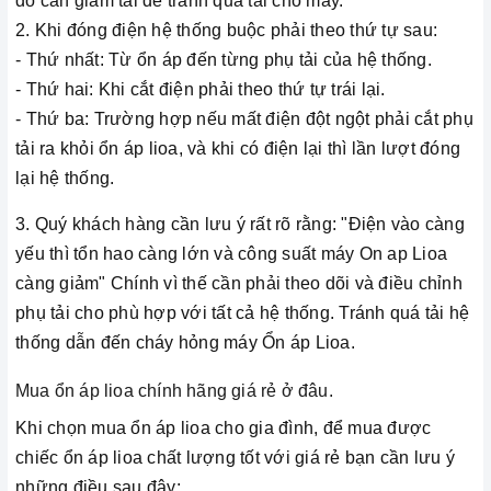
đó cần giảm tải để tránh quá tải cho máy.
2. Khi đóng điện hệ thống buộc phải theo thứ tự sau:
- Thứ nhất: Từ ổn áp đến từng phụ tải của hệ thống.
- Thứ hai: Khi cắt điện phải theo thứ tự trái lại.
- Thứ ba: Trường hợp nếu mất điện đột ngột phải cắt phụ
tải ra khỏi ổn áp lioa, và khi có điện lại thì lần lượt đóng
lại hệ thống.
3. Quý khách hàng cần lưu ý rất rõ rằng: "Điện vào càng
yếu thì tổn hao càng lớn và công suất máy On ap Lioa
càng giảm" Chính vì thế cần phải theo dõi và điều chỉnh
phụ tải cho phù hợp với tất cả hệ thống. Tránh quá tải hệ
thống dẫn đến cháy hỏng máy Ổn áp Lioa.
Mua ổn áp lioa chính hãng giá rẻ ở đâu.
Khi chọn mua ổn áp lioa cho gia đình, để mua được
chiếc ổn áp lioa chất lượng tốt với giá rẻ bạn cần lưu ý
những điều sau đây: