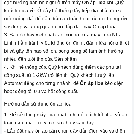
cọc hướng dẫn như ghi ở trên máy
Ổn áp lioa
khi Quý
khách mua về. Ở đây hệ thống dây tiếp địa phải được
nối xuống đất để đảm bảo an toàn hoặc rủi ro cho người
sử dụng và xung quanh nơi lắp đặt máy On ap Lioa.
3. Sau đó hãy xiết chặt các mối nối của máy Lioa Nhật
Linh nhằm tránh việc không ổn định , đánh lửa hỏng thiết
bị và gây tổn hao vô ích, song song sẽ làm ảnh hưởng
nhiều đến tuổi thọ của Sản phẩm.
4. Khi hệ thống của Quý khách dùng thêm các phụ tải
công suất từ 1-2kW trở lên thì Quý khách lưu ý lắp
Aptomat riêng cho từng nhánh, để
Ổn áp lioa
kéo điện
hoạt động tối ưu và hết công suất.
Hướng dẫn sử dụng ổn áp lioa
1. Để sử dụng máy lioa nhat linh một cách tốt nhất và an
toàn cần phải lưu ý một số chú ý sau đây:
- Lắp đặt máy ổn áp cần chọn dây dẫn điện vào và điện