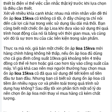
thiết bị điện vì thế việc cân nhắc thật kỹ trước khi lựa chọn
là điều cần thiết.
Xét về nhiều khía cạnh khác nhau mà nhìn nhân vấn đề thì
ổn áp
lioa 15kva
cũ không có tội, ở đây chúng ta chỉ nói
đến cái lợi cái hại trong việc sử dụng lâu dài mà thôi. Bạn
cũng biết một chiếc ổn áp Lioa khi đưa vào sử dụng thì quá
trình hoạt động của nó là bằng với thời gian mua, và cùng
với đó là sự trơn tru của các liên kiện trong sản phẩm.
Thực ra mà nói, giá bán một chiếc ổn áp
lioa
15
kva
mới
hàng chính hãng không hề thấp, nếu ổn áp lioa đủ dùng
cho cả gia đình công suất 10kva giá khoảng trên 4 triệu
đồng có thể rẻ hơn hoặc giá cao hơn tùy vào công suất của
máy. Vì giá khá cao nên mọi người thường hay chọn mua
ổn áp
lioa
15
kva
cũ đã qua sử dụng để tiết kiệm số tiền
đầu tư ban đầu. Nhưng bạn có biết sử dụng ổn áp lioa cũ
tiềm ẩn nhiều nguy cơ và phiền toái trong quá trình sử
dụng hay không? Sau đây tôi xin phân tích một số lý do
nên chọn ổn áp lioa mới thay vì mua hàng cũ kém chất
lượng.