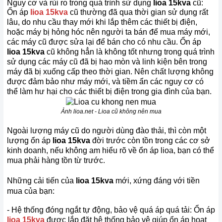
Nguy cơ và rủi ro trong quá trình sử dụng
lioa
15
kva
cũ:
Ổn áp
lioa 15kva
cũ thường đã qua thời gian sử dụng rất
lâu, do nhu cầu thay mới khi lắp thêm các thiết bị điện,
hoặc máy bị hỏng hóc nên người ta bán để mua máy mới,
các máy cũ được sửa lại để bán cho có nhu cầu. Ổn áp
lioa
15
kva
cũ không hẳn là không tốt nhưng trong quá trình
sử dụng các máy cũ đã bị hao mòn và linh kiện bên trong
máy đã bị xuống cấp theo thời gian. Nên chất lượng không
được đảm bảo như máy mới, và tiềm ẩn các nguy cơ có
thể làm hư hại cho các thiết bị điện trong gia đình của bạn.
Ảnh lioa.net -
Lioa cũ không nên mua
Ngoài lượng máy cũ do người dùng đào thải, thì còn một
lượng ổn áp
lioa
15
kva
đời trước còn tồn trong các cơ sở
kinh doanh, nếu không am hiểu rõ về ổn áp lioa, bạn có thể
mua phải hàng tồn từ trước.
Những cải tiến của
lioa
15
kva
mới, xứng đáng với tiền
mua của bạn:
- Hệ thống đóng ngắt tự động, bảo vệ quá áp quá tải: Ổn áp
lioa 15kva
được lắp đặt hệ thống bảo vệ giúp ổn áp hoạt