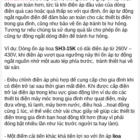
động an toàn hơn, tức là khi điện áp đầu vào của dòng
điện quá cao hoặc quá thấp so với qui định, ổn áp tự động
ngắt nguồn điện để đảm bảo an toàn cho các thiết bị điện
trong gia đình, cũng như bảo vệ ổn áp tránh bị hư hỏng.
Tương tự nếu chúng ta sử dụng quá tải cho phép ổn áp
cũng tự động ngắt dòng điện để tránh hư hỏng.
Ví dụ: Dòng ổn áp lioa
SH3-
15
K
có dải điện áp từ 260V –
430V, khi điện áp vượt qua ngưỡng này thì ổn áp tự động
ngắt nguồn nhờ một auto tép phía trước, tránh thiệt hại về
tài sản.
- Điều chỉnh điện áp phù hợp để cung cấp cho gia đình khi
có điện trở lại sau thời gian mất điện. Khi được cấp điện
trở lại điện áp trong khu vực giao động lớn ví dụ do các
thiết bị điện máy móc trong gia đình như quạt điện, máy
đưa võng, tủ lạnh, máy bơm nước, điều hoà ...hoạt động
cùng 1 lúc, vì thế việc chờ vài chục giây sẽ giúp các thiết bị
điện trong gia đình bạn hoạt động tốt hơn (thay vì phải
đóng bật nhiều lần như lúc trước người ta hay làm).
- Một điểm cải tiến khác khá tiện lợi so với ổn áp
lioa