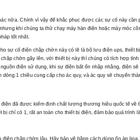
khác nữa. Chính vì vậy để khắc phục được các sự cố này cần p
nhưng khi chúng ta thử chạy máy hàn điện hoặc máy móc công
háp tốt nhất.
cho sự cố điện chập chờn này có lẽ là bộ lưu điện ups, thiết b
 chập chờn gây lên, với thiết bị này thì chúng có tích hợp tín
 nguồn điện sử dụng, khi sự điện bất ổn nhập nhằng, điện sẽ 
h dòng 1 chiều cung cấp cho ác quy, và ác quy sẽ chuyển th
điện đã được kiểm định chất lượng thương hiệu quốc tế về t
 bị chỉ có 1, rất an toàn cho thiết bị điện, đảm bảo quá trình 
 điện chập chờn lâu. Hãy bảo vệ bằng cách dùng ổn áp lioa.