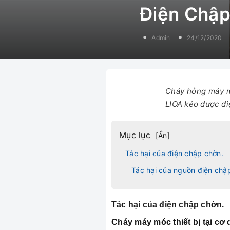
Điện Chập
Admin
24/12/2020
Cháy hỏng máy mó
LIOA kéo được đi
Mục lục
[
Ẩn
]
Tác hại của điện chập chờn.
Tác hại của nguồn điện chậ
Tác hại của điện chập chờn.
Cháy máy móc thiết bị tại cơ