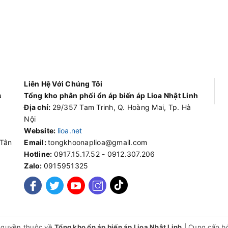
Liên Hệ Với Chúng Tôi
à
Tổng kho phân phối ổn áp biến áp Lioa Nhật Linh
Địa chỉ:
29/357 Tam Trinh, Q. Hoàng Mai, Tp. Hà
Nội
Website:
lioa.net
 Tân
Email:
tongkhoonaplioa@gmail.com
Hotline:
0917.15.17.52 - 0912.307.206
Zalo:
0915951325
 quyền thuộc về
Tổng kho ổn áp biến áp Lioa Nhật Linh
|
Cung cấp b