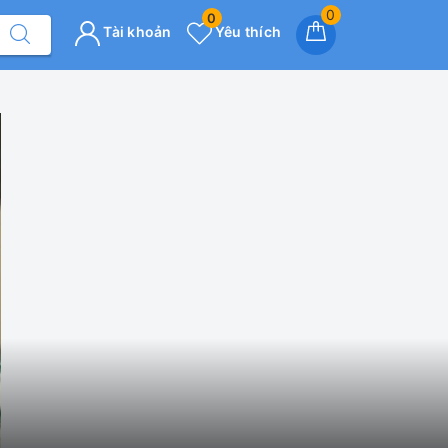
0
0
Tài khoản
Yêu thích