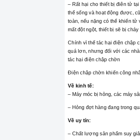
– Rất hại cho thiết bị điên tử 
thể sống và hoạt động được, c
toàn, nếu nặng có thể khiến tử v
mất đột ngột, thiết bị sẽ bị chá
Chính vì thế tác hại điện chập c
quá lơn, nhưng đối với các nhà
tác hại điện chập chờn
Điện chập chờn khiến công nhâ
Về kinh tế:
– Máy móc bị hỏng, các máy sản x
– Hỏng đợt hàng đang trong quá
Về uy tín:
– Chất lượng sản phẩm suy gi