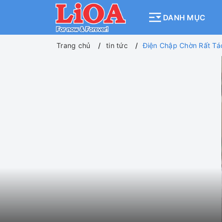
DANH MỤC
Trang chủ
tin tức
Điện Chập Chờn Rất Tá