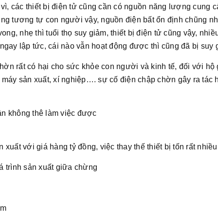
tại vì, các thiết bị điện tử cũng cần có nguồn năng lượng cung
ũng tương tự con người vậy, nguồn điện bất ổn định chũng 
ong, nhẹ thì tuổi thọ suy giảm, thiết bị điện tử cũng vậy, nhiề
y ngay lập tức, cái nào vẫn hoạt động được thì cũng đã bị suy 
hờn rất có hại cho sức khỏe con người và kinh tế, đối với hộ g
 máy sản xuất, xí nghiệp…. sự cố điện chập chờn gây ra tác 
n không thê làm việc được
uất với giá hàng tỷ đồng, việc thay thế thiết bị tốn rất nhiều 
 trình sản xuất giữa chừng
ảm