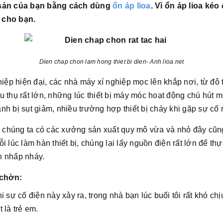
i sản của bạn bằng cách dùng
ổn áp lioa
. Vì ổn áp lioa kéo
 cho bạn.
Dien chap chon lam hong thiet bi dien- Anh lioa.net
hiệp hiện đại, các nhà máy xí nghiệp mọc lên khắp nơi, từ đô
 thụ rất lớn, những lúc thiết bị máy móc hoạt động chú hút mộ
h bị sụt giảm, nhiều trường hợp thiết bị cháy khi gặp sự cố 
húng ta có các xưởng sản xuất quy mô vừa và nhỏ đây cũng l
 lúc làm hàn thiết bị, chúng lại lấy nguồn điện rất lớn để thự
n nhấp nháy.
 chờn:
i sự cố điện này xảy ra, trong nhà bạn lúc buổi tôi rất khó ch
 là trẻ em.