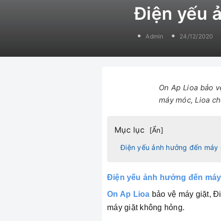
Điện yếu 
Admin
24/12/2020
On Ap Lioa bảo v
máy móc, Lioa ch
Mục lục
[
Ẩn
]
Điện yếu ảnh hưởng đến máy 
Điện yếu ảnh hưởng đến máy 
On Ap Lioa
bảo vệ máy giặt, Đ
máy giặt không hỏng.