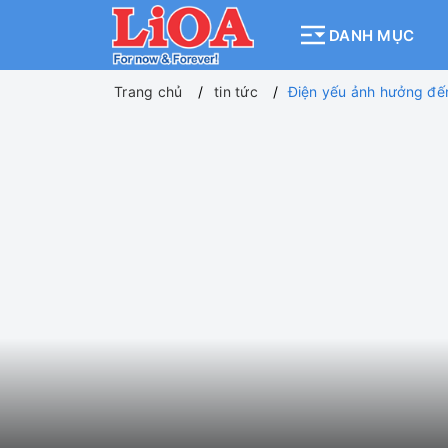
DANH MỤC
Trang chủ
tin tức
Điện yếu ảnh hưởng đến