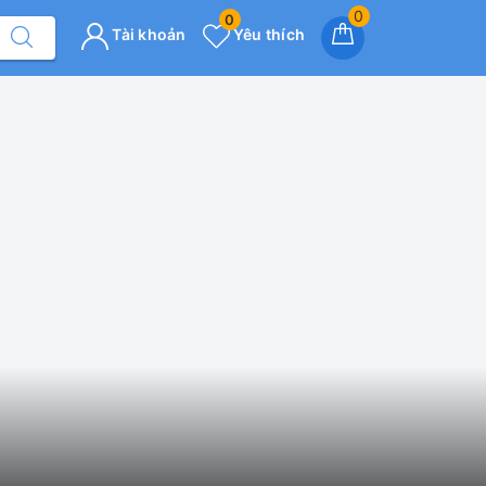
0
0
Tài khoản
Yêu thích