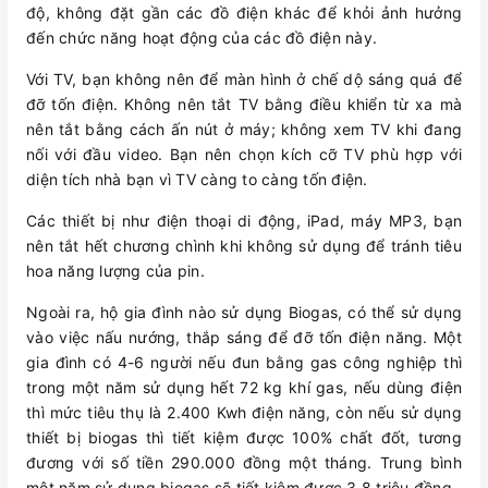
độ, không đặt gần các đồ điện khác để khỏi ảnh hưởng
đến chức năng hoạt động của các đồ điện này.
Với TV, bạn không nên để màn hình ở chế dộ sáng quá để
đỡ tốn điện. Không nên tắt TV bằng điều khiển từ xa mà
nên tắt bằng cách ấn nút ở máy; không xem TV khi đang
nối với đầu video. Bạn nên chọn kích cỡ TV phù hợp với
diện tích nhà bạn vì TV càng to càng tốn điện.
Các thiết bị như điện thoại di động, iPad, máy MP3, bạn
nên tắt hết chương chình khi không sử dụng để tránh tiêu
hoa năng lượng của pin.
Ngoài ra, hộ gia đình nào sử dụng Biogas, có thể sử dụng
vào việc nấu nướng, thắp sáng để đỡ tốn điện năng. Một
gia đình có 4-6 người nếu đun bằng gas công nghiệp thì
trong một năm sử dụng hết 72 kg khí gas, nếu dùng điện
thì mức tiêu thụ là 2.400 Kwh điện năng, còn nếu sử dụng
thiết bị biogas thì tiết kiệm được 100% chất đốt, tương
đương với số tiền 290.000 đồng một tháng. Trung bình
một năm sử dụng biogas sẽ tiết kiệm được 3,8 triệu đồng.