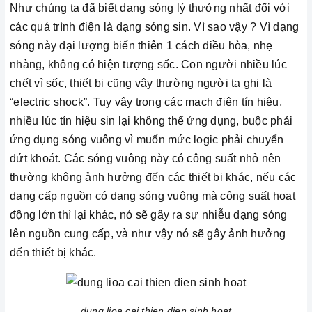
Như chúng ta đã biết d
ạn
g sóng lý thưởng nhất đối với
các quá trình điện là dạng sóng sin. Vì sao vậy ? Vì dạng
sóng này đại lượng biến thiên 1 cách điều hòa, nhẹ
nhàng, không có hiện tượng sốc. Con người nhiều lúc
chết vì sốc, thiết bị cũng vậy thường người ta ghi là
“electric shock”. Tuy vậy trong các mạch điện tín hiệu,
nhiều lúc tín hiệu sin lại không thể ứng dụng, buộc phải
ứng dụng sóng vuông vì muốn mức logic phải chuyển
dứt khoát. Các sóng vuông này có công suất nhỏ nên
thường không ảnh hưởng đến các thiết bị khác, nếu các
dạng cấp nguồn có dạng sóng vuông mà công suất hoạt
động lớn thì lại khác, nó sẽ gây ra sự nhiễu dạng sóng
lên nguồn cung cấp, và như vậy nó sẽ gây ảnh hưởng
đến thiết bị khác.
dung lioa cai thien dien sinh hoat