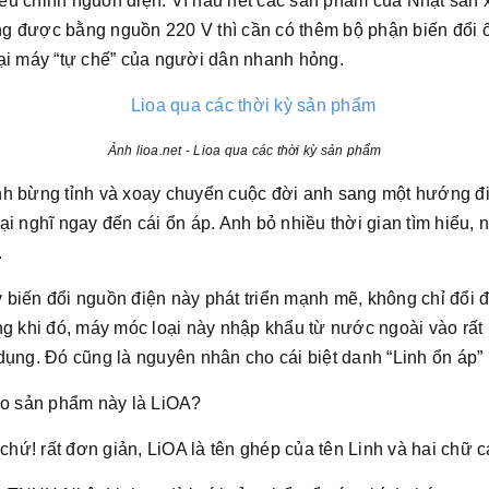
điều chỉnh nguồn điện. Vì hầu hết các sản phẩm của Nhật sản 
g được bằng nguồn 220 V thì cần có thêm bộ phận biến đổi ổ
ại máy “tự chế” của người dân nhanh hỏng.
Ảnh lioa.net - Lioa qua các thời kỳ sản phẩm
nh bừng tỉnh và xoay chuyển cuộc đời anh sang một hướng đ
i nghĩ ngay đến cái ổn áp. Anh bỏ nhiều thời gian tìm hiểu, 
.
 biến đổi nguồn điện này phát triển mạnh mẽ, không chỉ đổi
g khi đó, máy móc loại này nhập khẩu từ nước ngoài vào rất ít
dụng. Đó cũng là nguyên nhân cho cái biệt danh “Linh ổn áp” 
ho sản phẩm này là LiOA?
 chứ! rất đơn giản, LiOA là tên ghép của tên Linh và hai chữ c