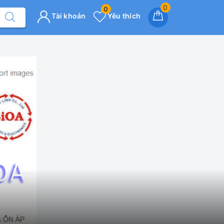
0
0
Tài khoản
Yêu thích