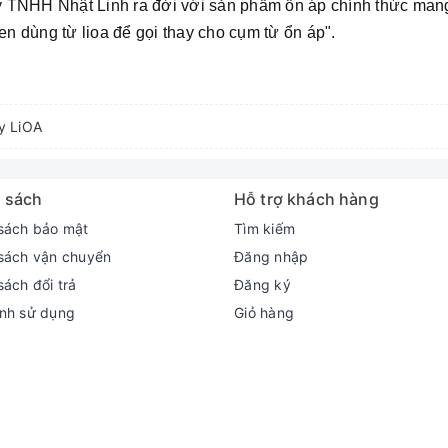
 TNHH Nhật Linh ra đời với sản phẩm ổn áp chính thức man
 dùng từ lioa để gọi thay cho cụm từ ổn áp".
ty LiOA
 sách
Hỗ trợ khách hàng
sách bảo mật
Tìm kiếm
sách vận chuyển
Đăng nhập
sách đổi trả
Đăng ký
nh sử dụng
Giỏ hàng