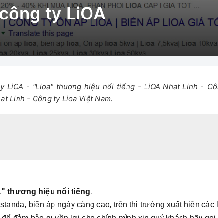
 công ty LiOA
ty LiOA - "Lioa" thương hiệu nổi tiếng - LiOA Nhat Linh - 
at Linh - Công ty Lioa Việt Nam.
a
" thương hiệu nổi tiếng.
standa, biến áp ngày càng cao, trên thị trường xuất hiện các 
 để đảm bảo quyền lợi cho chính mình xin quý khách hãy gọi tr