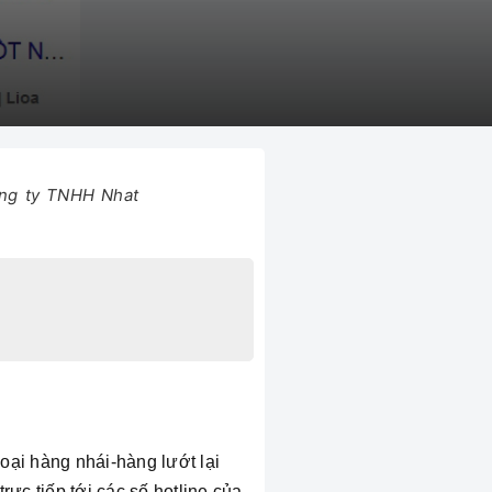
Công ty TNHH Nhat
loại hàng nhái-hàng lướt lại
ực tiếp tới các số hotline của