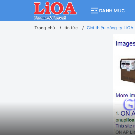
DANH MỤC
Trang chủ
tin tức
Giới thiệu công ty LiOA