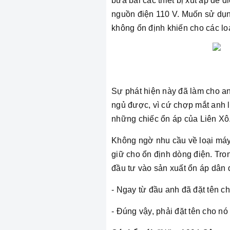
bừa bãi các thiết bị xút áp để 
nguồn điện 110 V. Muốn sử dụn
không ổn định khiến cho các lo
Sự phát hiện này đã làm cho a
ngủ được, vì cứ chợp mắt anh lạ
những chiếc ổn áp của Liên Xô
Không ngờ nhu cầu về loại máy
giữ cho ổn định dòng điện. Tron
đầu tư vào sản xuất ổn áp dân 
- Ngay từ đầu anh đã đặt tên c
- Đúng vậy, phải đặt tên cho nó