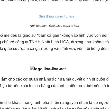
Anh lioa.net - Gioi thieu cong ty lioa
bố mẹ đều là giáo sư “dám cả gan” xông vào lĩnh vực vốn nổi 
g chủ trẻ công ty TNHH Nhật Linh LiOA, dường như không có g
là giáo sư; “dám cả gan” xông vào lĩnh vực vốn nổi tiếng độc 
g làm cho các cơ quan nhà nước nữa mà quyết định đi buôn đồ
iện tử nên khách mua hàng của anh nhiều hơn, bởi nếu có trụ
n cho khách hàng, anh phát hiện ra nguyên nhân là do ngườ