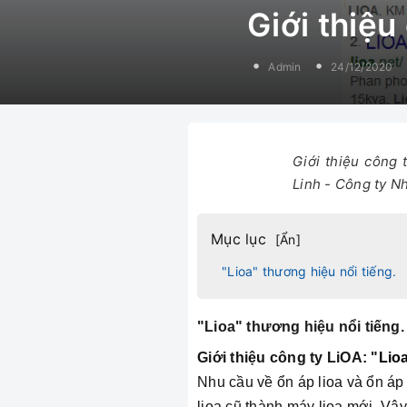
Giới thiệu
Admin
24/12/2020
Giới thiệu công 
Linh - Công ty Nh
Mục lục
[
Ẩn
]
"Lioa" thương hiệu nổi tiếng.
"Lioa" thương hiệu nổi tiếng.
Giới thiệu công ty LiOA: "
Lio
Nhu cầu về ổn áp lioa và ổn áp 
lioa cũ thành máy lioa mới. Vậy