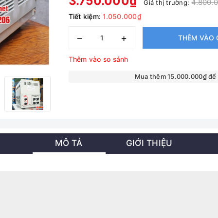
3.750.000₫
4.800.
Giá thị trường:
Tiết kiệm:
1.050.000₫
–
+
THÊM VÀO 
Thêm vào so sánh
Mua thêm 15.000.000₫ để
MÔ TẢ
GIỚI THIỆU