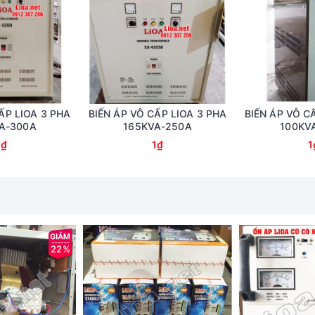
ẤP LIOA 3 PHA
BIẾN ÁP VÔ CẤP LIOA 3 PHA
BIẾN ÁP VÔ C
A-300A
165KVA-250A
100KV
1₫
1₫
1
22%