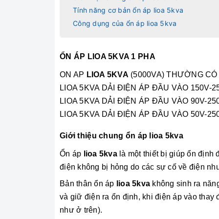
Tính năng cơ bản ổn áp lioa 5kva
Công dụng của ổn áp lioa 5kva
ỔN ÁP LIOA 5KVA 1 PHA
ON AP
LIOA 5KVA
(5000VA) THƯỜNG CÓ 
LIOA 5KVA DẢI ĐIỆN ÁP ĐẦU VÀO 150V-2
LIOA 5KVA DẢI ĐIỆN ÁP ĐẦU VÀO 90V-25
LIOA 5KVA DẢI ĐIỆN ÁP ĐẦU VÀO 50V-250
Giới thiệu chung ổn áp lioa 5kva
Ổn áp
lioa 5kva
là một thiết bị giúp ổn định 
điện không bị hỏng do các sự cố về điện nh
Bản thân ổn áp
lioa 5kva
không sinh ra năng
và giữ điện ra ổn định, khi điện áp vào tha
như ở trên).