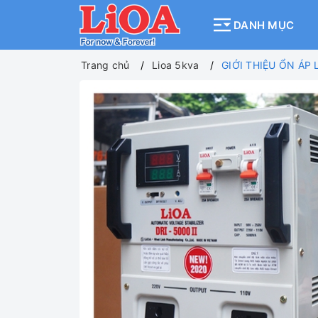
DANH MỤC
Trang chủ
Lioa 5kva
GIỚI THIỆU ỔN ÁP 