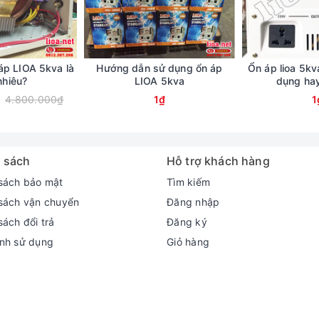
áp LIOA 5kva là
Hướng dẫn sử dụng ổn áp
Ổn áp lioa 5kv
nhiêu?
LIOA 5kva
dụng ha
4.800.000₫
1₫
1
 sách
Hỗ trợ khách hàng
sách bảo mật
Tìm kiếm
sách vận chuyển
Đăng nhập
sách đổi trả
Đăng ký
nh sử dụng
Giỏ hàng