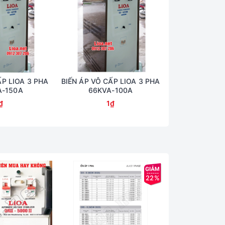
ẤP LIOA 3 PHA
BIẾN ÁP VÔ CẤP LIOA 3 PHA
BIẾN ÁP VÔ CẤ
A-150A
66KVA-100A
50KVA
₫
1₫
1
22%