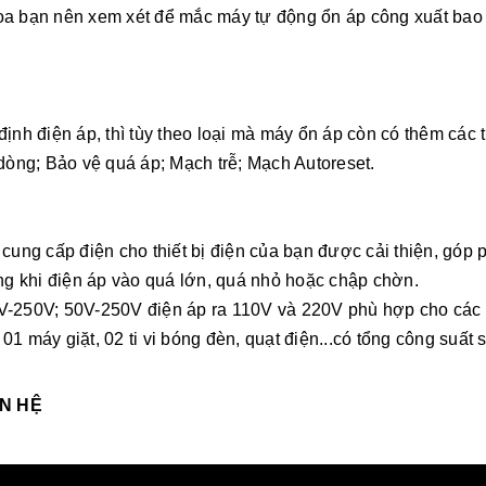
oa bạn nên xem xét để mắc máy tự động ổn áp công xuất bao
định điện áp, thì tùy theo loại mà máy ổn áp còn có thêm các
 dòng; Bảo vệ quá áp; Mạch trễ; Mạch Autoreset.
 cung cấp điện cho thiết bị điện của bạn được cải thiện, góp 
ỏng khi điện áp vào quá lớn, quá nhỏ hoặc chập chờn.
V-250V; 50V-250V điện áp ra 110V và 220V phù hợp cho các hộ
01 máy giặt, 02 ti vi bóng đèn, quạt điện...có tổng công suất
ÊN HỆ