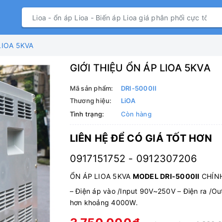
LIOA 5KVA
GIỚI THIỆU ỔN ÁP LIOA 5KVA
Mã sản phẩm:
DRI-5000II
Thương hiệu:
LiOA
Tình trạng:
Còn hàng
LIÊN HỆ ĐỂ CÓ GIÁ TỐT HƠN
0917151752 - 0912307206
ỔN ÁP LIOA 5KVA
MODEL DRI-5000II
CHÍNH
–
Điện áp vào /Input 90V~250V
–
Điện ra /O
hơn khoảng 4000W.