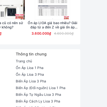
a cũ có nên sử
Ổn áp LIOA giá bao nhiêu? Giải
Ổn áp LIOA 5K
y không?
đáp từ a đến Z về giá ổn áp
250v) th
LIOA
₫
3.600.000₫
4.600.000₫
3.750.000₫
Thông tin chung
Trang chủ
Ổn Áp Lioa 1 Pha
Ổn Áp Lioa 3 Pha
Biến Áp Lioa 3 Pha
Biến Áp (Đổi nguồn) Lioa 1 Pha
Biến Áp Tự Ngẫu Lioa 3 Pha
Biến Áp Cách Ly Lioa 3 Pha