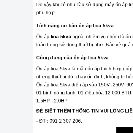
Do vậy khi có nhu cầu sử dụng máy ổn áp li
phù hợp.
Tính năng cơ bản ổn áp lioa 5kva
Ổn áp
lioa 5kva
ngoài nhiệm vụ chính là ổn 
toàn trong sử dụng thiết bị như: Bảo vệ quá
Công dụng của ổn áp lioa 5kva
Ổn áp lioa 5kva là mẫu ổn áp thích hợp giúp
nhưng thiết bị đó: chạy ổn định, không bị h
Ổn áp lioa 5kva điện áp vào 150V -250V; 90
01 bình nóng lạnh, 01 điều hòa 12.000 BTU, 
1.5HP - 2.0HP
ĐỂ BIẾT THÊM THÔNG TIN VUI LÒNG LI
- ĐT : 091 2 307 206.