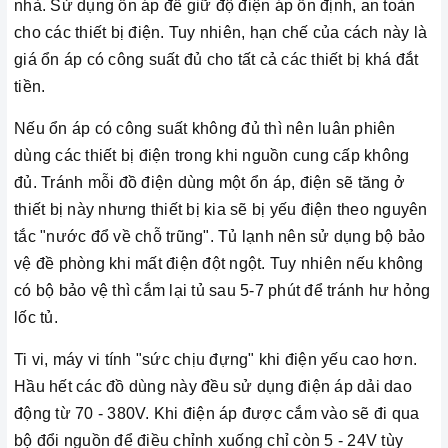
nhà. Sử dụng ổn áp để giữ độ điện áp ổn định, an toàn
cho các thiết bị điện. Tuy nhiên, hạn chế của cách này là
giá ổn áp có công suất đủ cho tất cả các thiết bị khá đắt
tiền.
Nếu ổn áp có công suất không đủ thì nên luân phiên
dùng các thiết bị điện trong khi nguồn cung cấp không
đủ. Tránh mỗi đồ điện dùng một ổn áp, điện sẽ tăng ở
thiết bị này nhưng thiết bị kia sẽ bị yếu điện theo nguyên
tắc "nước đổ về chỗ trũng". Tủ lạnh nên sử dụng bộ bảo
vệ đề phòng khi mất điện đột ngột. Tuy nhiên nếu không
có bộ bảo vệ thì cắm lại tủ sau 5-7 phút để tránh hư hỏng
lốc tủ.
Ti vi, máy vi tính "sức chịu đựng" khi điện yếu cao hơn.
Hầu hết các đồ dùng này đều sử dụng điện áp dải dao
động từ 70 - 380V. Khi điện áp được cắm vào sẽ đi qua
bộ đổi nguồn để điều chỉnh xuống chỉ còn 5 - 24V tùy