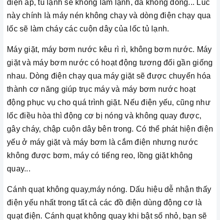
điện áp, tủ lạnh sẽ không làm lạnh, đá không đông... Lúc
này chính là máy nén không chạy và dòng điện chạy qua
lốc sẽ làm cháy các cuộn dây của lốc tủ lạnh.
Máy giặt, máy bơm nước kêu rì rì, không bơm nước. Máy
giặt và máy bơm nước có hoạt động tương đối gần giống
nhau. Dòng điện chạy qua máy giặt sẽ được chuyển hóa
thành cơ năng giúp trục máy và máy bơm nước hoạt
động phục vụ cho quá trình giặt. Nếu điện yếu, cũng như
lốc điều hòa thì động cơ bị nóng và không quay được,
gây cháy, chập cuộn dây bên trong. Có thể phát hiện điện
yếu ở máy giặt và máy bơm là cắm điện nhưng nước
không được bơm, máy có tiếng reo, lồng giặt không
quay...
Cánh quạt không quay,máy nóng. Dấu hiệu dễ nhận thấy
điện yếu nhất trong tất cả các đồ điện dùng động cơ là
quạt điện. Cánh quạt không quay khi bật số nhỏ, bạn sẽ