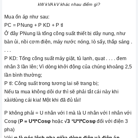
kW kVA kV khác nhau điểm gì?
Mua ổn áp như sau:
PC = PNung + P KD + P tl
Ở đây PNung là tổng công suất thiết bị dây nung, như
bàn ủi, nồi cơm điện, máy nước nóng, lò sấy, thắp sáng .
. . .
P KD: Tổng công suất máy giặt, tủ lạnh, quạt . . . . đem
nhân 3 lần lên; Vì dòng khởi động của chúng khoảng 2,5
lần bình thường;
P tl: Công suất trong tương lai sẽ trang bị;
Nếu ta mua không dôi dư thì sẽ phải tắt cái này khi
xài/dùng cái kia! Một khi đã đủ tải!
P không phải = U nhân với I mà là U nhân với I nhân với
Cosφ (
P = U*I*Cosφ
hoặc
√3
*
U*I*Cosφ
đối với điện 3
pha)
Với
φ là góc lệch pha giữa dòng điện và điện áp