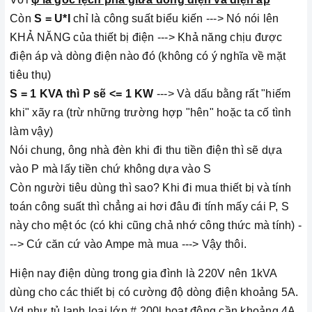
Còn
S = U*I
chỉ là công suất biểu kiến ---> Nó nói lên
KHẢ NĂNG của thiết bị điện ---> Khả năng chịu được
điện áp và dòng điện nào đó (không có ý nghĩa về mặt
tiêu thụ)
S = 1 KVA thì P sẽ <= 1 KW
---> Và dấu bằng rất "hiếm
khi" xãy ra (trừ những trường hợp "hên" hoặc ta cố tình
làm vậy)
Nói chung, ông nhà đèn khi đi thu tiền điện thì sẽ dựa
vào P mà lấy tiền chứ không dựa vào S
Còn người tiêu dùng thì sao? Khi đi mua thiết bị và tính
toán công suất thì chẳng ai hơi đâu đi tính mấy cái P, S
này cho mệt óc (có khi cũng chả nhớ công thức mà tính) -
--> Cứ căn cứ vào Ampe mà mua ---> Vậy thôi.
Hiện nay điện dùng trong gia đình là 220V nên 1kVA
dùng cho các thiết bị có cường độ dòng điện khoảng 5A.
Vd như tủ lạnh loại lớn # 200l hoạt động cần khoảng 4A,