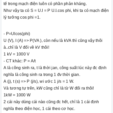
tế trong mạch điện luôn có phần phản kháng.
Như vậy ta có S = U.I = P U.I.cos phi, khi ta có mạch điện
lý tưởng cos phi =1.
- P=UIcos(phi)
U (V), I (A) => P(VA ), còn nếu là kVA thì cũng vậy thôi
à..chỉ là V đổi về kV thôi!
1 kV = 1000 V
- CT khác: P = A/t
A là công sinh ra, t là thời jan, công suất lúc này đc định
nghĩa là công sinh ra trong 1 đv thời gian.
A (j), t (s) => P (j/s), wi ước 1 j/s = 1 W.
Và tương tự trên, kW cũng chỉ là từ W đổi ra thôi!
1kW = 1000 W
2 cái này dùng cái nào cũng đc hết, chỉ là 1 cái định
nghĩa theo điện học, 1 cái theo cơ học
.