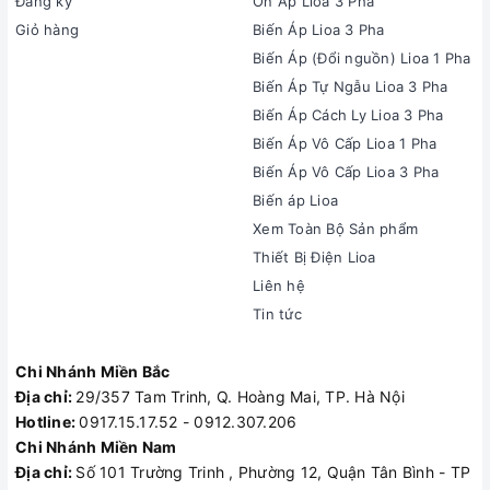
Đăng ký
Ổn Áp Lioa 3 Pha
Giỏ hàng
Biến Áp Lioa 3 Pha
Biến Áp (Đổi nguồn) Lioa 1 Pha
Biến Áp Tự Ngẫu Lioa 3 Pha
Biến Áp Cách Ly Lioa 3 Pha
Biến Áp Vô Cấp Lioa 1 Pha
Biến Áp Vô Cấp Lioa 3 Pha
Biến áp Lioa
Xem Toàn Bộ Sản phẩm
Thiết Bị Điện Lioa
Liên hệ
Tin tức
Chi Nhánh Miền Bắc
Địa chỉ:
29/357 Tam Trinh, Q. Hoàng Mai, TP. Hà Nội
Hotline:
0917.15.17.52 - 0912.307.206
Chi Nhánh Miền Nam
Địa chỉ:
Số 101 Trường Trinh , Phường 12, Quận Tân Bình - TP