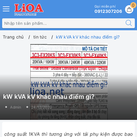
0
Gọi miễn phí
0912307206
Trang chủ
tin tức
kW kVA kV khác nhau điểm gì?
kW kVA kV khác nhau điểm gì?
Admin
24/12/2020
công suất 1KVA thì tương ứng vởi tải phụ kiện được bao