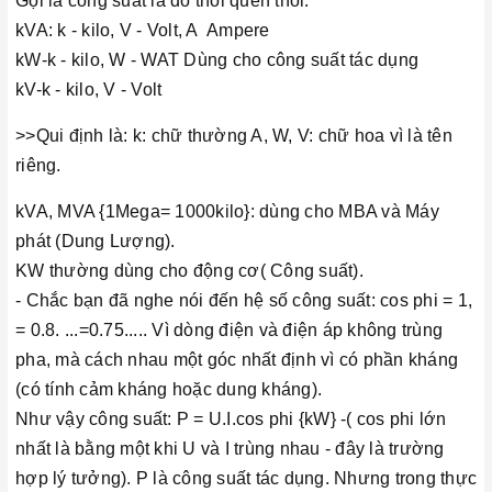
Gọi là công suất là do thói quen thôi.
kVA: k - kilo, V - Volt, A Ampere
kW-k - kilo, W - WAT Dùng cho công suất tác dụng
kV-k - kilo, V - Volt
>>Qui định là: k: chữ thường A, W, V: chữ hoa vì là tên
riêng.
kVA, MVA {1Mega= 1000kilo}: dùng cho MBA và Máy
phát (Dung Lượng).
KW thường dùng cho động cơ( Công suất).
- Chắc bạn đã nghe nói đến hệ số công suất: cos phi = 1,
= 0.8. ...=0.75..... Vì dòng điện và điện áp không trùng
pha, mà cách nhau một góc nhất định vì có phần kháng
(có tính cảm kháng hoặc dung kháng).
Như vậy công suất: P = U.I.cos phi {kW} -( cos phi lớn
nhất là bằng một khi U và I trùng nhau - đây là trường
hợp lý tưởng). P là công suất tác dụng. Nhưng trong thực