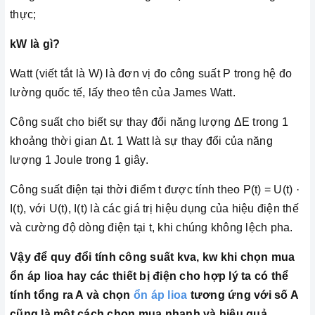
thực;
kW là gì?
Watt (viết tắt là W) là đơn vị đo công suất P trong hệ đo
lường quốc tế, lấy theo tên của James Watt.
Công suất cho biết sự thay đổi năng lượng ΔE trong 1
khoảng thời gian Δt. 1 Watt là sự thay đổi của năng
lượng 1 Joule trong 1 giây.
Công suất điện tại thời điểm t được tính theo P(t) = U(t) ·
I(t), với U(t), I(t) là các giá trị hiệu dụng của hiệu điện thế
và cường độ dòng điện tại t, khi chúng không lệch pha.
Vậy để quy đổi tính công suất kva, kw khi chọn mua
ổn áp lioa hay các thiết bị điện cho hợp lý ta có thể
tính tổng ra A và chọn
ổn áp lioa
tương ứng với số A
cũng là một cách chọn mua nhanh và hiệu quả.