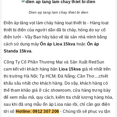
Dien ap tang lam chay thiet bi dien
Điện áp tăng vọt làm cháy hàng loạt thiết bị - Hàng loạt
thiết bị điện của người dân đã bị cháy, hỏng do sự cố
điện lưới - Vậy Bạn hãy bảo vệ tài sản nhà mình bằng
cách sử dụng máy
Ổn áp Lioa
15kva
hoặc
Ổn áp
Standa
15kva
.
Công Ty Cổ Phần Thương Mại và Sản Xuất RedSun
cam kết với khách hàng bán
Lioa
15kva
giá rẻ nhất trên
thị trường Hà Nội; Tp HCM; Đà Nẵng; Cần Thơ....chiết
khấu sâu nhất cho khách hàng. Do vậy, khách hàng có
thể tham khảo giá ở các showroom, cửa hàng trưng bày
để xem mẫu mã, quy cách, kiểm tra chất lượng hàng hóa,
sau khi đã ưng mẫu ổn áp Lioa nào rồi, chỉ cần gọi điện
tới số
Hotline: 0912 307 206
- Chúng tôi sẽ phục vụ tận