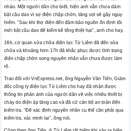
nháo. Một người dân cho biết, hiện anh vẫn chưa dám
bật cầu dao vì sợ điện chập chờn, tăng vọt sẽ gây nguy
hiểm. "Sau khi thợ điện đến đảm bảo nguồn ổn định tôi
mới bật cầu dao để kiểm kê tổng thiệt hại", anh cho hay.
16h, cơ quan sửa chữa điện lực Từ Liêm đã đến sửa
chữa và khoảng hơn 17h đã khắc phục được tình trạng
điện chập chờn song nguyên nhân vẫn chưa được làm
rõ.
Trao đổi với VnExpress.net, ông Nguyễn Văn Tiến, Giám
đốc công ty điện lực Từ Liêm cho hay đã nhận được
thông tin phản ánh của người dân về việc nhiều thiết bị
cháy do điện áp tăng cao và đã cử cán bộ an toàn đến
kiểm tra. "Để xác định nguyên nhân cụ thể cần phải qua
kiểm tra, xác minh lại", ông nói.
Cũng theo ông Tiến, ở Từ Liêm rất hiếm khi xảy ra hiện