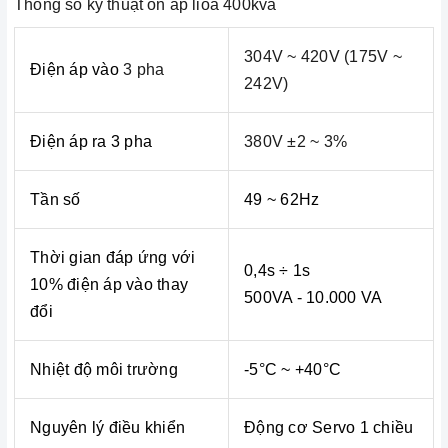
Thông số kỹ thuật ổn áp lioa 400kva
304V ~ 420V (175V ~
Điện áp vào
3 pha
242V)
Điện áp ra 3 pha
380V ±2 ~ 3%
Tần số
49 ~ 62Hz
Thời gian đáp ứng với
0,4s ÷ 1s
10% điện áp vào thay
500VA - 10.000 VA
đổi
Nhiệt độ môi trường
-5°C ~ +40°C
Nguyên lý điều khiển
Động cơ Servo 1 chiều