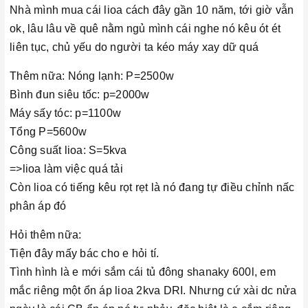
Nhà mình mua cái lioa cách đây gần 10 năm, tới giờ vẫn
ok, lâu lâu về quê nằm ngủ mình cái nghe nó kêu ót ét
liên tục, chủ yếu do người ta kéo máy xay dữ quá
Thêm nữa: Nóng lạnh: P=2500w
Bình đun siêu tốc: p=2000w
Máy sấy tóc: p=1100w
Tổng P=5600w
Công suất lioa: S=5kva
=>lioa làm việc quá tải
Còn lioa có tiếng kêu rọt rẹt là nó đang tự điều chỉnh nấc
phân áp đó
Hỏi thêm nữa:
Tiện đây mấy bác cho e hỏi tí.
Tình hình là e mới sắm cái tủ đông shanaky 600l, em
mắc riêng một ổn áp lioa 2kva DRI. Nhưng cứ xài dc nửa