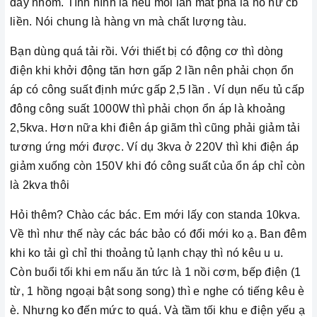
dây nhôm. Tình hình là nếu mỗi lần mất pha la nó hư cb
liền. Nói chung là hàng vn mà chất lượng tàu.
Bạn dùng quá tải rồi. Với thiết bị có động cơ thì dòng
điện khi khởi động tăn hơn gấp 2 lần nên phải chọn ổn
áp có công suất định mức gấp 2,5 lần . Ví dụn nếu tủ cấp
đông công suất 1000W thì phải chọn ổn áp là khoảng
2,5kva. Hơn nữa khi điên áp giãm thì cũng phải giảm tải
tương ứng mới được. Ví dụ 3kva ở 220V thì khi điện áp
giảm xuống còn 150V khi đó công suất của ổn áp chỉ còn
là 2kva thôi
Hỏi thêm? Chào các bác. Em mới lấy con standa 10kva.
Về thì như thế này các bác bảo có đổi mới ko ạ. Ban đêm
khi ko tải gì chỉ thi thoảng tủ lạnh chạy thì nó kêu u u.
Còn buổi tối khi em nấu ăn tức là 1 nồi cơm, bếp điện (1
từ, 1 hồng ngoại bật song song) thì e nghe có tiếng kêu è
è. Nhưng ko đến mức to quá. Và tầm tối khu e điện yếu ạ