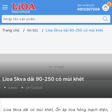
0
Gọi miễn phí
0912307206
Trang chủ
tin tức
Lioa 5kva dải 90-250 có mùi khét
Lioa 5kva dải 90-250 có mùi khét
Admin
24/12/2020
Lioa 5kva dải có mùi khét, Ổn áp lioa hỏng mạch điện,