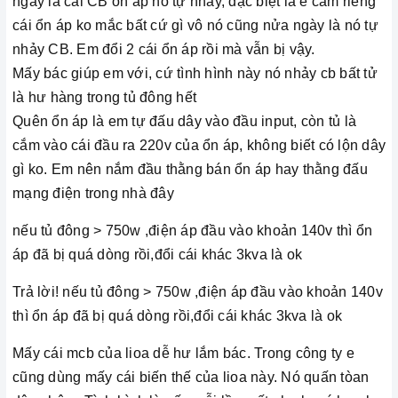
ngày là cái CB ổn áp nó tự nhảy, đặc biệt là e cắm riêng
cái ổn áp ko mắc bất cứ gì vô nó cũng nửa ngày là nó tự
nhảy CB. Em đổi 2 cái ổn áp rồi mà vẫn bị vậy.
Mấy bác giúp em với, cứ tình hình này nó nhảy cb bất tử
là hư hàng trong tủ đông hết
Quên ổn áp là em tự đấu dây vào đầu input, còn tủ là
cắm vào cái đầu ra 220v của ổn áp, không biết có lộn dây
gì ko. Em nên nắm đầu thằng bán ổn áp hay thằng đấu
mạng điện trong nhà đây
nếu tủ đông > 750w ,điện áp đầu vào khoản 140v thì ổn
áp đã bị quá dòng rồi,đổi cái khác 3kva là ok
Trả lời! nếu tủ đông > 750w ,điện áp đầu vào khoản 140v
thì ổn áp đã bị quá dòng rồi,đổi cái khác 3kva là ok
Mấy cái mcb của lioa dễ hư lắm bác. Trong công ty e
cũng dùng mấy cái biến thế của lioa này. Nó quấn tòan