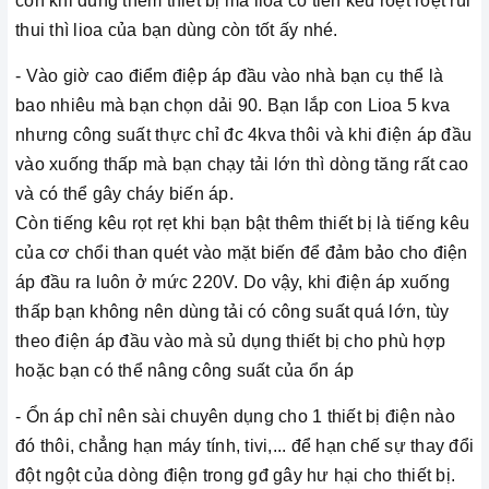
còn khi dùng thêm thiết bị mà lioa có tiền kêu roẹt roẹt rùi
thui thì lioa của bạn dùng còn tốt ấy nhé.
- Vào giờ cao điểm điệp áp đầu vào nhà bạn cụ thể là
bao nhiêu mà bạn chọn dải 90. Bạn lắp con Lioa 5 kva
nhưng công suất thực chỉ đc 4kva thôi và khi điện áp đầu
vào xuống thấp mà bạn chạy tải lớn thì dòng tăng rất cao
và có thể gây cháy biến áp.
Còn tiếng kêu rọt rẹt khi bạn bật thêm thiết bị là tiếng kêu
của cơ chổi than quét vào mặt biến để đảm bảo cho điện
áp đầu ra luôn ở mức 220V. Do vậy, khi điện áp xuống
thấp bạn không nên dùng tải có công suất quá lớn, tùy
theo điện áp đầu vào mà sủ dụng thiết bị cho phù hợp
hoặc bạn có thể nâng công suất của ổn áp
- Ổn áp chỉ nên sài chuyên dụng cho 1 thiết bị điện nào
đó thôi, chẳng hạn máy tính, tivi,... để hạn chế sự thay đổi
đột ngột của dòng điện trong gđ gây hư hại cho thiết bị.