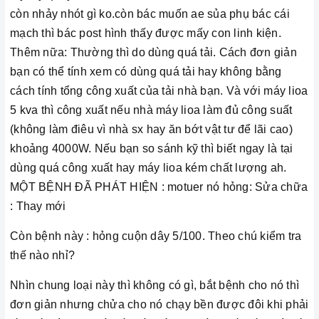
còn nhảy nhót gì ko.còn bác muốn ae sủa phụ bác cái
mạch thì bác post hình thấy được mấy con linh kiện.
Thêm nữa: Thường thì do dùng quá tải. Cách đơn giản
bạn có thể tính xem có dùng quá tải hay không bằng
cách tính tổng công xuất của tải nhà bạn. Và với máy lioa
5 kva thì công xuất nếu nhà máy lioa làm đủ công suất
(không làm điêu vì nhà sx hay ăn bớt vật tư để lãi cao)
khoảng 4000W. Nếu bạn so sánh kỹ thì biết ngay là tại
dùng quá công xuất hay máy lioa kém chất lượng ah.
MỘT BỆNH ĐÃ PHÁT HIỆN : motuer nó hỏng: Sửa chữa
: Thay mới
Còn bệnh này : hỏng cuộn dây 5/100. Theo chú kiểm tra
thế nào nhỉ?
Nhìn chung loại này thì không có gì, bắt bệnh cho nó thì
đơn giản nhưng chửa cho nó chạy bền được đôi khi phải