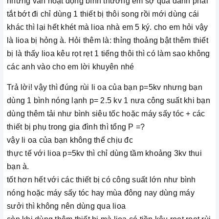
nhưng vẫn hoạt động bình thường em sợ quá đành phải
tắt bớt đi chỉ dùng 1 thiết bị thôi song rồi mới dùng cái
khác thì lại hết khét mà lioa nhà em 5 ký. cho em hỏi vậy
là lioa bị hỏng à. Hỏi thêm là: thỉng thoảng bật thêm thiết
bị là thấy lioa kêu rọt rẹt 1 tiếng thôi thì có làm sao không
các anh vào cho em lời khuyên nhé
Trả lời! vậy thì đúng rùi li oa của bạn p=5kv nhưng bạn
dùng 1 bình nóng lạnh p= 2.5 kv 1 nưa công suất khi bạn
dùng thêm tải như bình siêu tốc hoặc máy sấy tóc + các
thiết bị phụ trong gia đình thì tổng P =?
vậy li oa của bạn không thể chịu đc
thực tế với lioa p=5kv thì chỉ dùng tầm khoảng 3kv thui
bạn à.
tốt hơn hết với các thiết bị có công suất lớn như bình
nóng hoặc máy sấy tóc hay mùa đông nay dùng máy
sưởi thì không nên dùng qua lioa