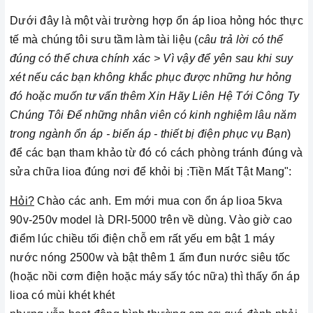
Dưới đây là một vài trường hợp ổn áp lioa hỏng hóc thực
tế mà chúng tôi sưu tầm làm tài liệu (
câu trả lời có thể
đúng có thể chưa chính xác > Vì vậy để yên sau khi suy
xét nếu các bạn không khắc phục được những hư hỏng
đó hoặc muốn tư vấn thêm Xin Hãy Liên Hệ Tới Công Ty
Chúng Tôi Để những nhân viên có kinh nghiệm lâu năm
trong ngành ổn áp - biến áp - thiết bị điện phục vụ Bạn
)
để các bạn tham khảo từ đó có cách phòng tránh đúng và
sửa chữa lioa đúng nơi để khỏi bị :Tiền Mất Tật Mang":
Hỏi?
Chào các anh. Em mới mua con ổn áp lioa 5kva
90v-250v model là DRI-5000 trên về dùng. Vào giờ cao
điểm lúc chiều tối điện chỗ em rất yếu em bật 1 máy
nước nóng 2500w và bật thêm 1 ấm đun nước siêu tốc
(hoặc nồi cơm điện hoặc máy sấy tóc nữa) thì thấy ổn áp
lioa có mùi khét khét