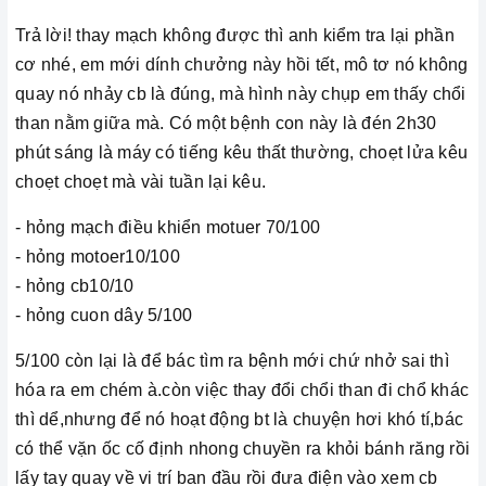
Trả lời! thay mạch không được thì anh kiểm tra lại phần
cơ nhé, em mới dính chưởng này hồi tết, mô tơ nó không
quay nó nhảy cb là đúng, mà hình này chụp em thấy chổi
than nằm giữa mà. Có một bệnh con này là đén 2h30
phút sáng là máy có tiếng kêu thất thường, choẹt lửa kêu
choẹt choẹt mà vài tuần lại kêu.
- hỏng mạch điều khiển motuer 70/100
- hỏng motoer10/100
- hỏng cb10/10
- hỏng cuon dây 5/100
5/100 còn lại là để bác tìm ra bệnh mới chứ nhở sai thì
hóa ra em chém à.còn việc thay đổi chổi than đi chổ khác
thì dể,nhưng để nó hoạt động bt là chuyện hơi khó tí,bác
có thể vặn ốc cố định nhong chuyền ra khỏi bánh răng rồi
lấy tay quay về vi trí ban đầu
rồi đưa điện vào xem cb