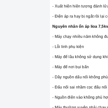
- Xuất hiện hiện tượng đánh lửa
- Điện áp ra hay bị ngắt rồi lại c
Nguyên nhân ổn áp lioa 7,5k
- Máy chạy nhiều năm không đ
- Lỗi linh phụ kiện
- Máy để lâu không sử dụng kh
- Máy để nơi bụi bẩn
- Dây nguồn dấu nối không phù
- Đấu nối sai nhầm cọc đấu nối
- Nguồn điện vào không phù hợp
- Máy thường xuyên phải chạy q