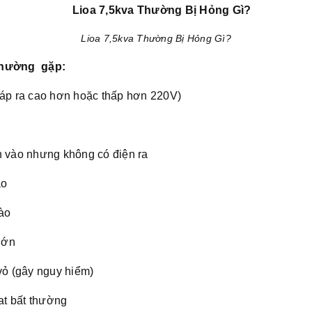
Lioa 7,5kva Thường Bị Hỏng Gì?
 thường gặp:
 áp ra cao hơn hoặc thấp hơn 220V)
n vào nhưng không có điện ra
ào
vào
 lớn
 vỏ (gây nguy hiểm)
at bất thường