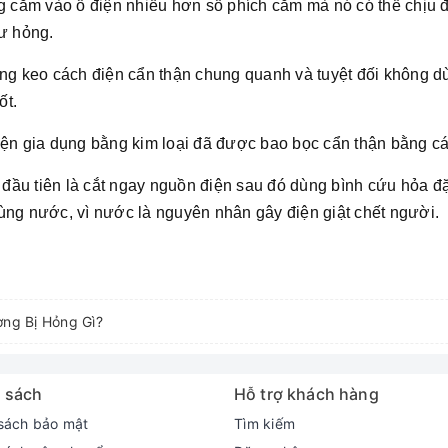
ng cắm vào ổ điện nhiều hơn số phích cắm mà nó có thể chịu
hư hỏng.
ăng keo cách điện cẩn thận chung quanh và tuyệt đối không d
ốt.
iện gia dụng bằng kim loại đã được bao bọc cẩn thận bằng cá
ệc đầu tiên là cắt ngay nguồn điện sau đó dùng bình cứu hỏa 
ùng nước, vì nước là nguyên nhân gây điện giật chết người.
ờng Bị Hỏng Gì?
 sách
Hỗ trợ khách hàng
sách bảo mật
Tìm kiếm