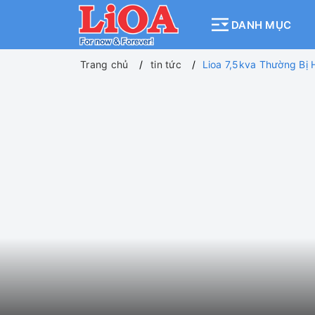
DANH MỤC
Trang chủ
tin tức
Lioa 7,5kva Thường Bị 