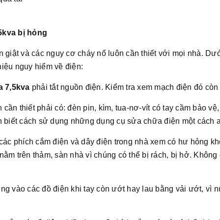
5kva bị hỏng
n giật và các nguy cơ cháy nổ luôn cần thiết với mọi nhà. D
iệu nguy hiểm về điện:
oa 7,5kva
phải tắt nguồn điện. Kiểm tra xem mạch điện đó còn
ần thiết phải có: đèn pin, kìm, tua-nơ-vít có tay cầm bảo vệ,
n biết cách sử dụng những dụng cụ sửa chữa điện một cách a
 các phích cắm điện và dây điện trong nhà xem có hư hỏng kh
nằm trên thảm, sàn nhà vì chúng có thể bị rách, bị hở. Khôn
ng vào các đồ điện khi tay còn ướt hay lau bằng vải ướt, vì n