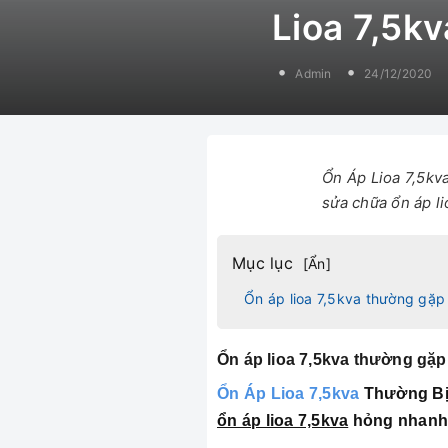
Lioa 7,5k
Admin
24/12/2020
Ổn Áp Lioa 7,5kv
sửa chữa ổn áp l
Mục lục
[
Ẩn
]
Ổn áp lioa 7,5kva thường gặp
Ổn áp lioa 7,5kva thường gặp
Ổn Áp Lioa 7,5kva
Thường Bị 
ổn áp lioa 7,5kva
hỏng nhanh 