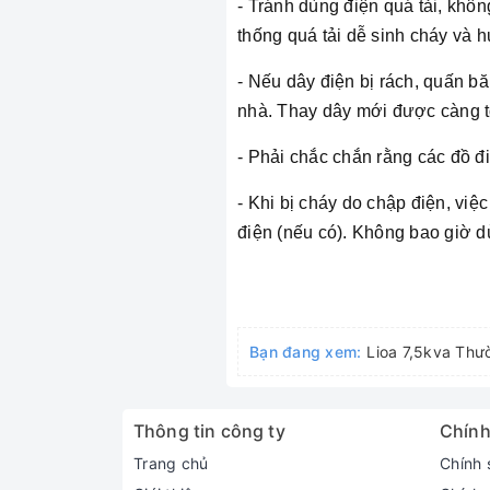
- Tránh dùng điện quá tải, khô
thống quá tải dễ sinh cháy và 
- Nếu dây điện bị rách, quấn b
nhà. Thay dây mới được càng t
- Phải chắc chắn rằng các đồ đ
- Khi bị cháy do chập điện, vi
điện (nếu có). Không bao giờ d
Bạn đang xem:
Lioa 7,5kva Thư
Thông tin công ty
Chính
Trang chủ
Chính 