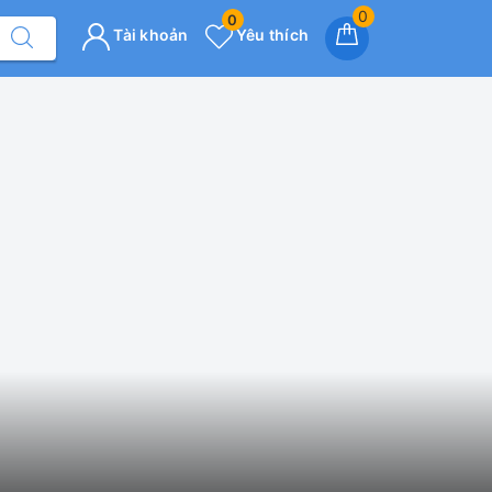
0
0
Tài khoản
Yêu thích