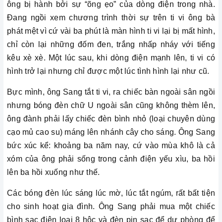
ông bị hành bởi sự “õng ẹo” của dòng điện trong nhà.
Đang ngồi xem chương trình thời sự trên ti vi ông bà
phát mệt vì cứ vài ba phút là màn hình ti vi lại bị mất hình,
chỉ còn lại những đốm đen, trắng nhấp nháy với tiếng
kêu xè xè. Một lúc sau, khi dòng điện mạnh lên, ti vi có
hình trở lại nhưng chỉ được một lúc tình hình lại như cũ.
Bực mình, ông Sang tắt ti vi, ra chiếc bàn ngoài sân ngồi
nhưng bóng đèn chữ U ngoài sân cũng không thèm lên,
ông đành phải lấy chiếc đèn bình nhỏ (loại chuyên dùng
cạo mủ cao su) máng lên nhánh cây cho sáng. Ông Sang
bức xúc kể: khoảng ba năm nay, cứ vào mùa khô là cả
xóm của ông phải sống trong cảnh điện yếu xìu, ba hồi
lên ba hồi xuống như thế.
Các bóng đèn lúc sáng lúc mờ, lúc tắt ngúm, rất bất tiện
cho sinh hoạt gia đình. Ông Sang phải mua một chiếc
bình sạc điện loại 8 hộc và đèn pin sạc để dự phòng để