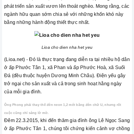
phát triển sản xuất vươn lên thoát nghèo. Mong rằng, các
ngành hữu quan sớm chia sẻ với những khốn khó này
bằng những hành động thiết thực nhất.
Lioa cho dien nha het yeu
(Lioa.net) - Đó là thực trạng đang diễn ra tại nhiều hộ dân
ở ấp Phước Tân 1, xã Phan và ấp Phước Hoà, xã Suối
Đá (đều thuộc huyện Dương Minh Châu). Điện yếu gây
trở ngại cho sản xuất và cả trong sinh hoạt hằng ngày
của mỗi gia đình.
Ông Phong phải thay thế đèn neon 1,2 mét bằng đèn chữ U, nhưng rốt
cuộc cũng chỉ sáng lờ mờ.
Đêm 22.3.2015, khi đến thăm gia đình ông Lê Ngọc Sang
ở ấp Phước Tân 1, chúng tôi chứng kiến cảnh vợ chồng