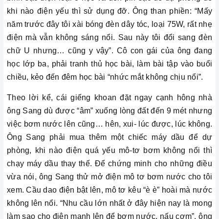
khi nào điện yếu thì sử dụng đỡ. Ông than phiền: “Mấy
năm trước đây tôi xài bóng đèn dây tóc, loại 75W, rất nhẹ
điện mà vẫn không sáng nổi. Sau này tôi đổi sang đèn
chữ U nhưng… cũng y vậy”. Cô con gái của ông đang
học lớp ba, phải tranh thủ học bài, làm bài tập vào buổi
chiều, kẻo đến đêm học bài “nhức mắt không chịu nổi”.
Theo lời kể, cái giếng khoan đặt ngay cạnh hông nhà
ông Sang dù được “âm” xuống lòng đất đến 9 mét nhưng
việc bơm nước lên cũng… hên, xui- lúc được, lúc không.
Ông Sang phải mua thêm một chiếc máy dầu để dự
phòng, khi nào điện quá yếu mô-tơ bơm không nổi thì
chạy máy dầu thay thế. Để chứng minh cho những điều
vừa nói, ông Sang thử mở điện mô tơ bơm nước cho tôi
xem. Cầu dao điện bật lên, mô tơ kêu “è è” hoài mà nước
không lên nổi. “Nhu cầu lớn nhất ở đây hiện nay là mong
làm sao cho điện mạnh lên để bơm nước, nấu cơm”, ông