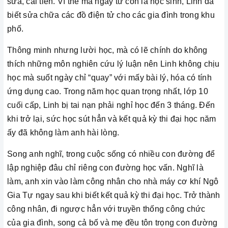
sửa, cải tiến. Vì thế mà ngay từ còn là học sinh, Linh đã
biết sửa chữa các đồ điện tử cho các gia đình trong khu
phố.
Thông minh nhưng lười học, mà có lẽ chính do không
thích những môn nghiên cứu lý luận nên Linh không chịu
học mà suốt ngày chỉ “quay” với mấy bài lý, hóa có tính
ứng dụng cao. Trong năm học quan trọng nhất, lớp 10
cuối cấp, Linh bị tai nạn phải nghỉ học đến 3 tháng. Đến
khi trở lại, sức học sút hẳn và kết quả kỳ thi đại học năm
ấy đã không làm anh hài lòng.
Song anh nghĩ, trong cuộc sống có nhiều con đường để
lập nghiệp đâu chỉ riêng con đường học vấn. Nghĩ là
làm, anh xin vào làm công nhân cho nhà máy cơ khí Ngô
Gia Tự ngay sau khi biết kết quả kỳ thi đại học. Trở thành
công nhân, đi ngược hẳn với truyền thống công chức
của gia đình, song cả bố và mẹ đều tôn trọng con đường