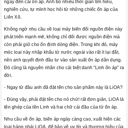
ngay đến cái ổn áp. Anh bỏ nhiều thời gian tìm hiểu,
nghiên cứu, tự mình học hỏi từ những chiếc ổn áp của
Liên Xô.
Không ngờ nhu cầu về loại máy biến đổi nguồn điện này
phát triển mạnh mẽ, không chỉ đổi được nguồn điện mà
còn phải giữ cho ổn định dòng điện. Trong khi đó, máy
móc loại này nhập khẩu từ nước ngoài vào rất ít lại đắt,
nên anh quyết định đầu tư vào sản xuất ổn áp dân dụng.
Đó cũng là nguyên nhân cho cái biệt danh “Linh ổn áp” ra
đời.
- Ngay từ đầu anh đã đặt tên cho sản phẩm này là LiOA?
- Đúng vậy, phải đặt tên cho nó chứ! rất đơn giản, LiOA là
tên ghép của tên Linh và hai chữ cái đầu của từ ổn áp.
Nhu cầu về ổn áp, biến áp ngày càng cao, xuất hiện các
loại hàng nhái LiOA, để bảo vệ uy tín và thương hiệu của