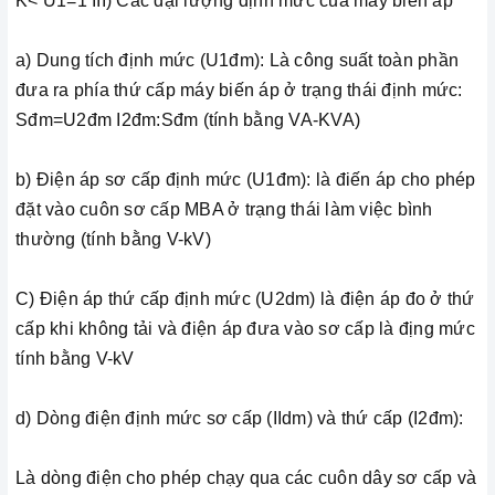
K< U1=1 III) Các đại lượng định mức của máy biến áp
a) Dung tích định mức (U1đm): Là công suất toàn phần
đưa ra phía thứ cấp máy biến áp ở trạng thái định mức:
Sđm=U2đm I2đm:Sđm (tính bằng VA-KVA)
b) Điện áp sơ cấp định mức (U1đm): là điến áp cho phép
đặt vào cuôn sơ cấp MBA ở trạng thái làm việc bình
thường (tính bằng V-kV)
C) Điện áp thứ cấp định mức (U2dm) là điện áp đo ở thứ
cấp khi không tải và điện áp đưa vào sơ cấp là địng mức
tính bằng V-kV
d) Dòng điện định mức sơ cấp (IIdm) và thứ cấp (I2đm):
Là dòng điện cho phép chạy qua các cuôn dây sơ cấp và