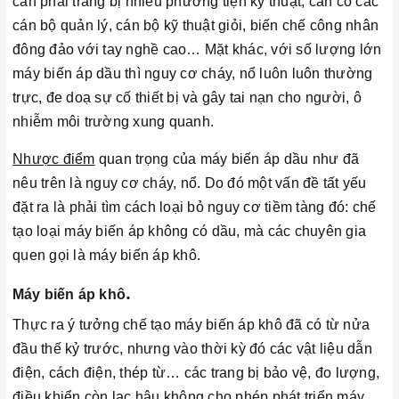
cần phải trang bị nhiều phương tiện kỹ thuật, cần có các
cán bộ quản lý, cán bộ kỹ thuật giỏi, biến chế công nhân
đông đảo với tay nghề cao… Mặt khác, với số lượng lớn
máy biến áp dầu thì nguy cơ cháy, nổ luôn luôn thường
trực, đe doạ sự cố thiết bị và gây tai nạn cho người, ô
nhiễm môi trường xung quanh.
Nhược điểm
quan trọng của máy biến áp dầu như đã
nêu trên là nguy cơ cháy, nổ. Do đó một vấn đề tất yếu
đặt ra là phải tìm cách loại bỏ nguy cơ tiềm tàng đó: chế
tạo loại máy biến áp không có dầu, mà các chuyên gia
quen gọi là máy biến áp khô.
.
Máy biến áp khô
Thực ra ý tưởng chế tạo máy biến áp khô đã có từ nửa
đầu thế kỷ trước, nhưng vào thời kỳ đó các vật liệu dẫn
điện, cách điện, thép từ… các trang bị bảo vệ, đo lượng,
điều khiển còn lạc hậu không cho phép phát triển máy