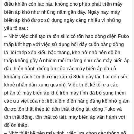
điều khiển còn lạc hậu không cho phép phát triển máy
biến áp khô như những năm gần đây. Ngày nay, máy
biến áp khô được sử dụng ngày càng nhiều vì những
yếu tố sau:
– Nhờ việc chế tạo ra tôn silic có tổn hao dòng điện Fuko
thấp kết hợp với việc sử dụng bối dây cuốn bằng đồng
lá, lõi thép xếp kiểu bậc thang, khe hở nhỏ nên độ ồn
thấp không gây ô nhiễm môi trường như các máy biến áp
dầu hiện hành (tiếng ồn của các máy biến áp dầu ở
khoảng cách 1m thường xấp xỉ 80db gây tác hại đến sức
khoẻ nhân dân xung quanh). Việc thiết kế tối ưu các
phần tử máy biến áp khô trên máy tính đã bổ sung thêm
các ưu việt của nó: tiết kiệm điện năng đáng kể nhờ giảm
được tổn thất thép từ (tổn thất không tải dòng Fuko và
tổn thất đồng, tổn thất có tải), máy biến áp vận hành với
độ ồn thấp.
– Nhờ thiết kế trên máy tính, việc lựa chọn các thông số