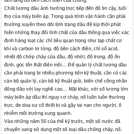
làm tăng độ bền cách điện của chúng.
Chất lượng dầu ảnh hưởng trực tiếp đến độ tin cậy, tuổi
thọ của máy biến áp. Trong quá trình vận hành cần phải
thường xuyên theo dõi tình trạng dầu để kịp thời phát
hiện những thay đổi tính chất của dầu thông qua việc xác
định hàng loạt các chỉ tiêu quan trọng như tạp chất cơ
khí và carbon lơ lửng, độ bền cách điện, chỉ số acid,
nhiệt độ chớp cháy của dầu, độ nhớt, độ trong, độ ổn
định, góc tổn thất điện môi… Để quản lý chất lượng dầu
cần phải trang bị nhiều phương tiện kỹ thuật, cần có các
cán bộ quản lý, cán bộ kỹ thuật giỏi, biến chế công nhân
đông đảo với tay nghề cao… Mặt khác, với số lượng lớn
máy biến áp dầu thì nguy cơ cháy, nổ luôn luôn thường
trực, đe doạ sự cố thiết bị và gây tai nạn cho người, ô
nhiễm môi trường xung quanh.
Vào những năm 50 của thế kỷ trước, một số nước đã
chuyển sang sử dụng một số loại dầu chống cháy, nổ.