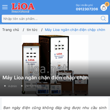
0
Gọi miễn phí
0912307206
Trang chủ
tin tức
Máy Lioa ngăn chặn điện chập chờn
Máy Lioa ngăn chặn điện chập chờn
Admin
24/12/2020
Ban ngày điện cũng không đáp ứng được nhu cầu sinh