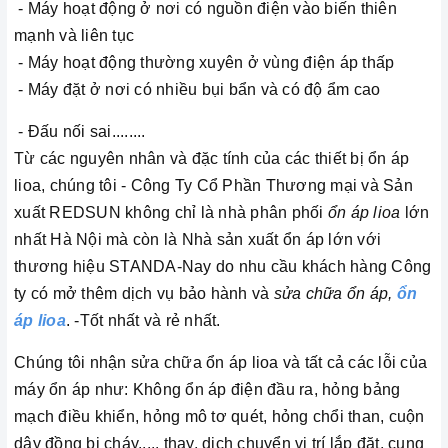
- Máy hoạt động ở nơi có nguồn điện vào biến thiên
mạnh và liên tục
- Máy hoạt động thường xuyên ở vùng điện áp thấp
- Máy đặt ở nơi có nhiều bụi bẩn và có độ ẩm cao
- Đấu nối sai........
Từ các nguyên nhân và đặc tính của các thiết bị ổn áp
lioa, chúng tôi - Công Ty Cổ Phần Thương mại và Sản
xuất REDSUN không chỉ là nhà phân phối
ổn áp lioa
lớn
nhất Hà Nội mà còn là Nhà sản xuất ổn áp lớn với
thương hiệu STANDA-Nay do nhu cầu khách hàng Công
ty có mở thêm dịch vụ bảo hành và
sửa chữa ổn áp,
ổn
áp lioa
. -Tốt nhất và rẻ nhất.
Chúng tôi nhận sửa chữa ổn áp lioa và tất cả các lỗi của
máy ổn áp như: Không ổn áp điện đầu ra, hỏng bảng
mạch điều khiển, hỏng mô tơ quét, hỏng chổi than, cuộn
dây đồng bị cháy..... thay, dịch chuyển vị trí lắp đặt, cung