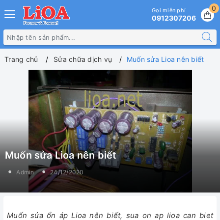
0
Gọi miễn phí
0912307206
Trang chủ
Sửa chữa dịch vụ
Muốn sửa Lioa nên biết
Muốn sửa Lioa nên biết
Admin
24/12/2020
Muốn sửa ổn áp Lioa nên biết, sua on ap lioa can biet