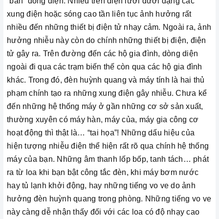
“bẩn” dòng điện. Nhiễu trên điện lưới dưới dạng các
xung điện hoặc sóng cao tần liên tục ảnh hưởng rất
nhiều đến những thiết bị điện tử nhạy cảm. Ngoài ra, ảnh
hưởng nhiễu này còn do chính những thiết bị điện, điện
tử gây ra. Trên đường đến các hộ gia đình, dòng diện
ngoài đi qua các trạm biến thế còn qua các hộ gia đình
khác. Trong đó, đèn huỳnh quang và máy tính là hai thủ
phạm chính tạo ra những xung điện gây nhiễu. Chưa kể
đến những hệ thống máy ở gần những cơ sở sản xuất,
thường xuyên có máy hàn, máy của, máy gia công cơ
hoạt động thì thật là… “tai họa”! Những dấu hiệu của
hiện tượng nhiễu điện thể hiện rất rõ qua chính hệ thống
máy của bạn. Những âm thanh lốp bốp, tanh tách… phát
ra từ loa khi bạn bật công tắc đèn, khi máy bơm nước
hay tủ lạnh khởi động, hay những tiếng vo ve do ảnh
hưởng đèn huỳnh quang trong phòng. Những tiếng vo ve
này càng dễ nhận thấy đối với các loa có độ nhạy cao