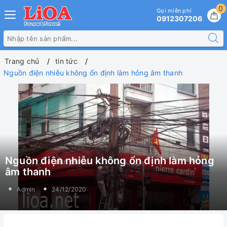
0
Gọi miễn phí
0912307206
Trang chủ
tin tức
Nguồn điện nhiễu không ổn định làm hỏng âm thanh
Nguồn điện nhiễu không ổn định làm hỏng
âm thanh
Admin
24/12/2020