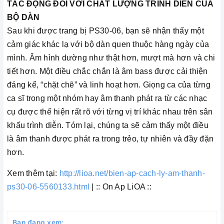
TÁC ĐỘNG ĐỐI VỚI CHẤT LƯỢNG TRÌNH DIỄN CỦA
BỘ DÀN
Sau khi được trang bị PS30-06, bạn sẽ nhận thấy một
cảm giác khác lạ với bộ dàn quen thuộc hàng ngày của
mình. Âm hình dường như thật hơn, mượt mà hơn và chi
tiết hơn. Một điều chắc chắn là âm bass được cải thiện
đáng kể, “chặt chẽ” và linh hoạt hơn. Giọng ca của từng
ca sĩ trong một nhóm hay âm thanh phát ra từ các nhạc
cụ được thế hiện rất rõ với từng vị trí khác nhau trên sân
khấu trình diễn. Tóm lại, chúng ta sẽ cảm thấy một điều
là âm thanh được phát ra trong trẻo, tự nhiên và đầy đặn
hơn.
Xem thêm tại:
http://lioa.net/bien-ap-cach-ly-am-thanh-
ps30-06-5560133.html
| :: On Ap LiOA ::
Bạn đang xem: