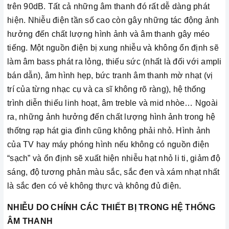
trên 90dB. Tất cả những âm thanh đó rất dễ dàng phát
hiện. Nhiễu điện tần số cao còn gây những tác động ảnh
hưởng đến chất lượng hình ảnh và âm thanh gây méo
tiếng. Một nguồn điện bị xung nhiễu và không ổn định sẽ
làm âm bass phát ra lỏng, thiếu sức (nhất là đối với ampli
bán dẫn), âm hình hẹp, bức tranh âm thanh mờ nhạt (vị
trí của từng nhạc cụ và ca sĩ không rõ ràng), hệ thống
trình diễn thiếu linh hoạt, âm treble và mid nhòe… Ngoài
ra, những ảnh hưởng đến chất lượng hình ảnh trong hệ
thốtng rạp hát gia đình cũng không phải nhỏ. Hình ảnh
của TV hay máy phóng hình nếu không có nguồn điện
“sạch” và ổn định sẽ xuất hiện nhiễu hạt nhỏ li ti, giảm độ
sáng, độ tương phản màu sắc, sắc đen và xám nhạt nhất
là sắc đen có vẻ không thực và không đủ điện.
NHIỄU DO CHÍNH CÁC THIẾT BỊ TRONG HỆ THỐNG
ÂM THANH