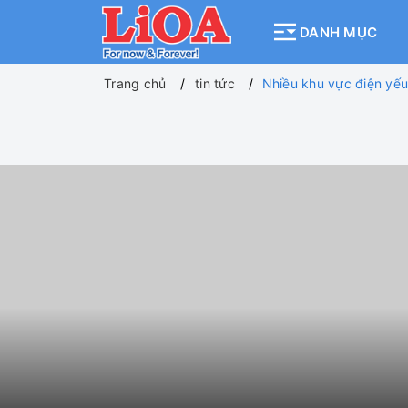
DANH MỤC
Trang chủ
tin tức
Nhiều khu vực điện yếu