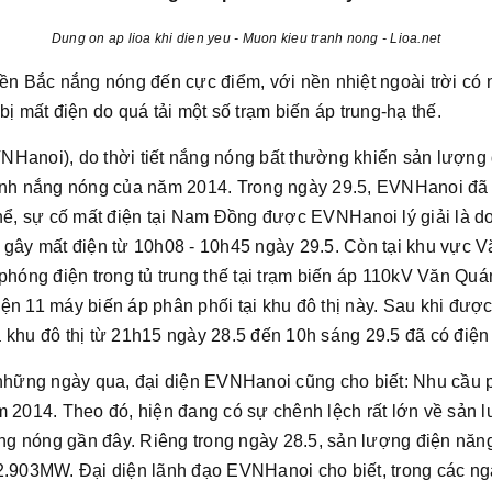
Dung on ap lioa khi dien yeu - Muon kieu tranh nong - Lioa.net
iền Bắc nắng nóng đến cực điểm, với nền nhiệt ngoài trời có 
bị mất điện do quá tải một số trạm biến áp trung-hạ thế.
NHanoi), do thời tiết nắng nóng bất thường khiến sản lượng
đỉnh nắng nóng của năm 2014. Trong ngày 29.5, EVNHanoi đã
hể, sự cố mất điện tại Nam Đồng được EVNHanoi lý giải là do s
í gây mất điện từ 10h08 - 10h45 ngày 29.5. Còn tại khu vực
 phóng điện trong tủ trung thế tại trạm biến áp 110kV Văn Qu
n 11 máy biến áp phân phối tại khu đô thị này. Sau khi được 
khu đô thị từ 21h15 ngày 28.5 đến 10h sáng 29.5 đã có điện t
 những ngày qua, đại diện EVNHanoi cũng cho biết: Nhu cầu p
m 2014. Theo đó, hiện đang có sự chênh lệch rất lớn về sản l
 nóng gần đây. Riêng trong ngày 28.5, sản lượng điện năng t
2.903MW. Đại diện lãnh đạo EVNHanoi cho biết, trong các ngày