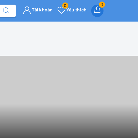
0
0
Tài khoản
Yêu thích