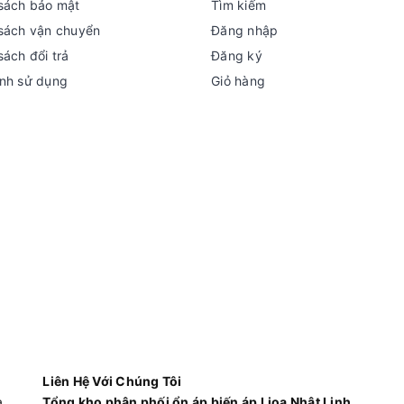
sách bảo mật
Tìm kiếm
sách vận chuyển
Đăng nhập
sách đổi trả
Đăng ký
nh sử dụng
Giỏ hàng
Liên Hệ Với Chúng Tôi
à
Tổng kho phân phối ổn áp biến áp Lioa Nhật Linh