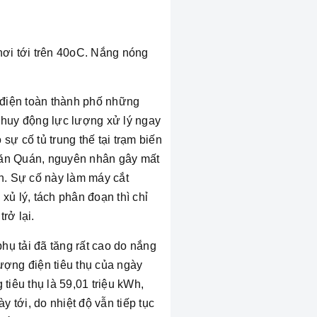
nơi tới trên 40oC. Nắng nóng
 điện toàn thành phố những
 huy động lực lượng xử lý ngay
ự cố tủ trung thế tại trạm biến
 Văn Quán, nguyên nhân gây mất
án. Sự cố này làm máy cắt
xủ lý, tách phân đoạn thì chỉ
rở lại.
hụ tải đã tăng rất cao do nắng
ượng điện tiêu thụ của ngày
iêu thụ là 59,01 triệu kWh,
 tới, do nhiệt độ vẫn tiếp tục