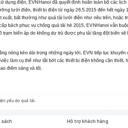
ử dụng điện, EVNHanoi đã quyết định hoãn toàn bộ các lịch cắ
ưỡng lưới điện, thiết bị điện từ ngày 26.5.2015 đến hết ngày 
t xuất, bất thường như quá tải lưới điện như nêu trên, hoặc 
h cấp bách phục vụ chống quá tải hè 2015, EVNHanoi vẫn buộ
 số trạm biến áp do không dự trù được phụ tải tăng đột biến 
nắng nóng kéo dài trong những ngày tới, EVN tiếp tục khuyế
iệc làm cụ thể như tắt bớt các thiết bị điện không cần thiết, 
ao điểm sáng và tối.
ện yếu do quá tải.
 sách
Hỗ trợ khách hàng