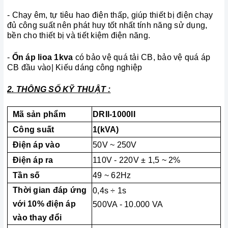
- Chạy êm, tự tiêu hao điện thấp, giúp thiết bị điện chạy
đủ công suất nên phát huy tốt nhất tính năng sử dụng,
bền cho thiết bị và tiết kiệm điện năng.
-
Ổn áp lioa 1kva
có bảo vệ quá tải CB, bảo vệ quá áp
CB đầu vào|
Kiếu dáng công nghiệp
2. THÔNG SỐ KỸ THUẬT :
Mã sản phẩm
DRII-1000II
Công suất
1(kVA)
Điện áp vào
50V ~ 250V
Điện áp ra
110V - 220V ± 1,5 ~ 2%
Tần số
49 ~ 62Hz
Thời gian đáp ứng
0,4s ÷ 1s
với 10% điện áp
500VA - 10.000 VA
vào thay đổi