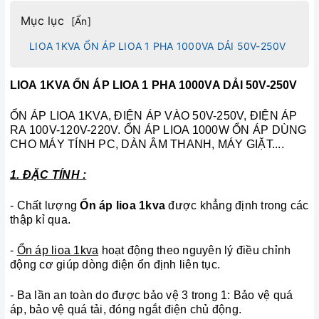
Mục lục
[
Ẩn
]
LIOA 1KVA ỔN ÁP LIOA 1 PHA 1000VA DẢI 50V-250V
LIOA 1KVA ỔN ÁP LIOA 1 PHA 1000VA DẢI 50V-250V
ỔN ÁP LIOA 1KVA, ĐIỆN ÁP VÀO 50V-250V, ĐIỆN ÁP
RA 100V-120V-220V. ỔN ÁP LIOA 1000W ỔN ÁP DÙNG
CHO MÁY TÍNH PC, DÀN ÂM THANH, MÁY GIẶT....
1. ĐẶC TÍNH :
- Chất lượng
Ổn áp lioa 1kva
được khẳng định trong các
thập kỉ qua.
-
Ổn áp lioa 1kva
hoạt động theo nguyên lý điều chỉnh
động cơ giúp dòng điện ổn định liên tục.
- Ba lần an toàn do được bảo vệ 3 trong 1: Bảo vệ quá
áp, bảo vệ quá tải, đóng ngắt điện chủ động.