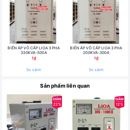
BIẾN ÁP VÔ CẤP LIOA 3 PHA
BIẾN ÁP VÔ CẤP LIOA 3 PHA
330KVA-500A
200KVA-300A
1₫
1₫
So sánh
So sánh
Sản phẩm liên quan
22%
12%