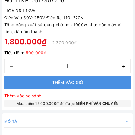
HOTLINE: 0912307206
LIOA DRII 1KVA
Điện Vào 50V~250V Điện Ra 110; 220V
Tổng công xuất sử dụng nhỏ hơn 1000w như: dàn máy vi
tính, dàn âm thanh.
1.800.000₫
2.300.000₫
Tiết kiệm:
500.000₫
–
+
THÊM VÀO GIỎ
Thêm vào so sánh
Mua thêm 15.000.000₫ để được
MIỄN PHÍ VẬN CHUYỂN
MÔ TẢ