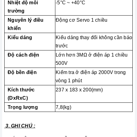
Nhiệt độ môi
-5°C ~ +40°C
trường
Nguyên lý điều
Động cơ Servo 1 chiều
khiển
Kiểu dáng
Kiểu dáng thay đổi không cần báo
trước
Độ cách điện
Lớn hơn 3MΩ ở điện áp 1 chiều
500V
Độ bền điện
Kiểm tra ở điện áp 2000V trong
vòng 1 phút
Kích thước
237 x 183 x 200(mm)
(DxRxC)
Trọng lượng
7,8(kg)
3. GHI CHÚ :