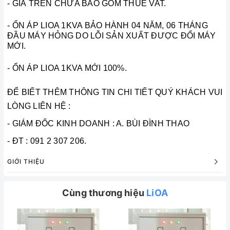
- GIÁ TRÊN CHƯA BAO GỒM THUẾ VAT.
- ỔN ÁP LIOA 1KVA BẢO HÀNH 04 NĂM, 06 THÁNG
ĐẦU MÁY HỎNG DO LỖI SẢN XUẤT ĐƯỢC ĐỔI MÁY
MỚI.
-
ỔN ÁP LIOA 1KVA
MỚI 100%.
ĐỂ BIẾT THÊM THÔNG TIN CHI TIẾT QUÝ KHÁCH VUI
LÒNG LIÊN HỆ :
- GIÁM ĐỐC KINH DOANH : A. BÙI ĐÌNH THAO
- ĐT : 091 2 307 206.
GIỚI THIỆU
Cùng thương hiệu
LiOA