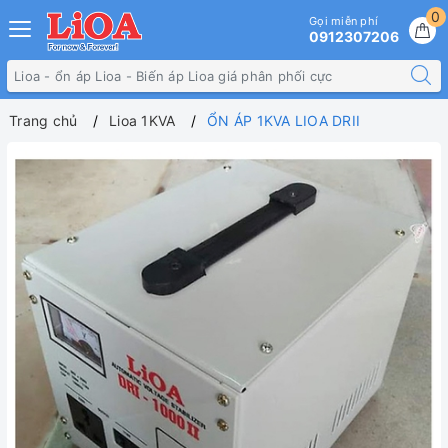
0
Gọi miễn phí
0912307206
Trang chủ
Lioa 1KVA
ỔN ÁP 1KVA LIOA DRII