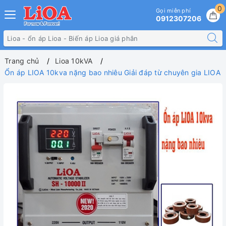
0
Gọi miễn phí
0912307206
Trang chủ
Lioa 10kVA
Ổn áp LIOA 10kva nặng bao nhiêu Giải đáp từ chuyên gia LIOA