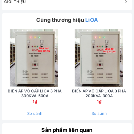
GIỚI THIỆU
Cùng thương hiệu
LiOA
BIẾN ÁP VÔ CẤP LIOA 3 PHA
BIẾN ÁP VÔ CẤP LIOA 3 PHA
330KVA-500A
200KVA-300A
1₫
1₫
So sánh
So sánh
Sản phẩm liên quan