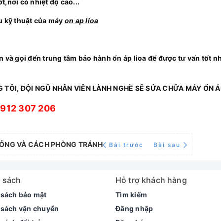
,nơi có nhiệt độ cao...
u kỹ thuật của máy
on ap lioa
n và gọi đến trung tâm bảo hành ổn áp lioa để được tư vấn tốt nh
G TÔI, ĐỘI NGŨ NHÂN VIÊN LÀNH NGHỀ SẼ SỬA CHỮA MÁY ỔN Á
912 307 206
 HỎNG VÀ CÁCH PHÒNG TRÁNH
Bài trước
Bài sau
 sách
Hỗ trợ khách hàng
 sách bảo mật
Tìm kiếm
 sách vận chuyển
Đăng nhập