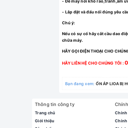
- Để máy nơi khô ráo,tránh,ẩm ướt
- Lắp đặt và đấu nối đúng yêu cầ
Chú ý
:
Nếu có sự cố hãy cắt cầu dao điệ
chữa máy.
HÃY GỌI ĐIỆN THOẠI CHO CHÚN
0
HÃY LIÊN HỆ CHO CHÚNG TÔI :
Bạn đang xem:
ỔN ÁP LIOA BỊ
Thông tin công ty
Chính
Trang chủ
Chính
Giới thiệu
Chính