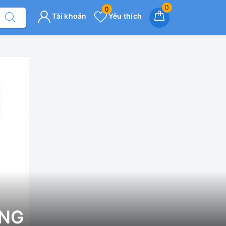
0
0
Tài khoản
Yêu thích
ÒNG