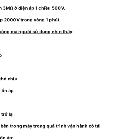
n 3MΩ ở điện áp 1 chiều 500V.
áp 2000V trong vòng 1 phút.
 hỏng mà người sử dụng nhìn thấy
:
o
khó chịu
 ổn áp
trở lại
ên trong máy trong quá trình vận hành có tải
 ổn áp
: