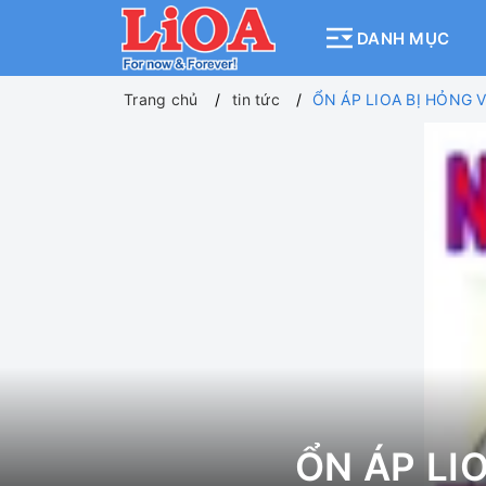
DANH MỤC
Trang chủ
tin tức
ỔN ÁP LIOA BỊ HỎNG
ỔN ÁP LI