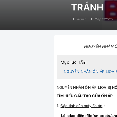
TRÁNH
Admin
24/12/2020
NGUYÊN NHÂN Ổ
Mục lục
[
Ẩn
]
NGUYÊN NHÂN ỔN ÁP LIOA 
NGUYÊN NHÂN ỔN ÁP LIOA BỊ 
TÌM HIỂU CẤU TẠO CỦA ỔN ÁP
1.
Đặc tính của máy ổn áp
:
Lỗi giao diện: file 'snippets/s