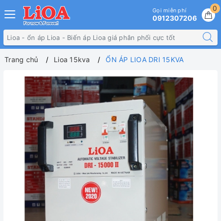
0
Gọi miễn phí
0912307206
Trang chủ
Lioa 15kva
ỔN ÁP LIOA DRI 15KVA