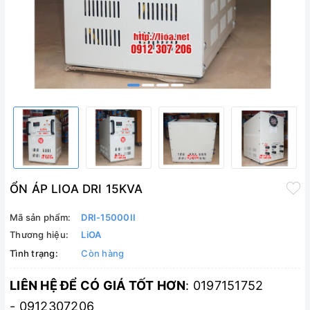
ỔN ÁP LIOA DRI 15KVA
Mã sản phẩm:
DRI-15000II
Thương hiệu:
LiOA
Tình trạng:
Còn hàng
LIÊN HỆ ĐỂ CÓ GIÁ TỐT HƠN
: 0197151752
- 0912307206