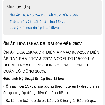
Mục lục
[
Ẩn
]
ỔN ÁP LIOA 15KVA DRI DẢI 90V ĐẾN 250V
Thông số kỹ thuật ổn áp lioa 15kva
Lưu ý khi mua ổn áp lioa 15kva
ỔN ÁP LIOA 15KVA DRI DẢI 90V ĐẾN 250V
ỔN ÁP LIOA 15KVA DRI ĐIỆN ÁP VÀO 90V-250V ĐIỆN
ÁP RA 1 PHA: 110V & 220V; MODEL DRI-15000II LÀ
ĐỜI MỚI NHẤT DÙNG ĐỒNG HỒ BÁO ĐIỆN TỬ,
QUẤN LÕI ĐỒNG 100%.
Đặc tính kỹ thuật ổn áp lioa 15kva
-
Ổn áp lioa 15kva
hoạt động theo nguyên lý điều chỉnh
động cơ giúp dòng điện ổn định liên tục.
- Ba lần an toàn do được bảo vệ 3 trong 1: Bảo vệ quá