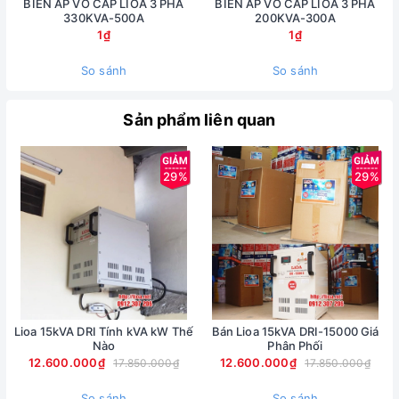
BIẾN ÁP VÔ CẤP LIOA 3 PHA
BIẾN ÁP VÔ CẤP LIOA 3 PHA
330KVA-500A
200KVA-300A
1₫
1₫
So sánh
So sánh
Sản phẩm liên quan
29%
29%
Lioa 15kVA DRI Tính kVA kW Thế
Bán Lioa 15kVA DRI-15000 Giá
Nào
Phân Phối
12.600.000₫
12.600.000₫
17.850.000₫
17.850.000₫
So sánh
So sánh