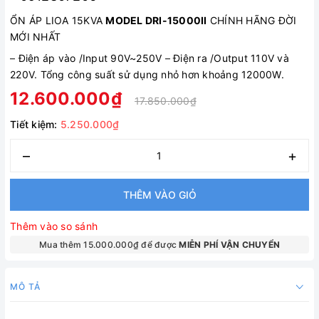
ỔN ÁP LIOA 15KVA
MODEL DRI-15000II
CHÍNH HÃNG ĐỜI
MỚI NHẤT
–
Điện áp vào /Input 90V~250V
–
Điện ra /Output 110V và
220V. Tổng công suất sử dụng nhỏ hơn khoảng 12000W.
12.600.000₫
17.850.000₫
Tiết kiệm:
5.250.000₫
–
+
THÊM VÀO GIỎ
Thêm vào so sánh
Mua thêm 15.000.000₫ để được
MIỄN PHÍ VẬN CHUYỂN
MÔ TẢ