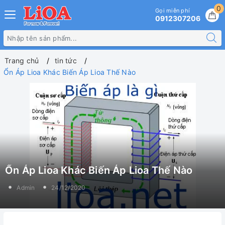
0
Gọi miễn phí
0912307206
Trang chủ
tin tức
Ổn Áp Lioa Khác Biến Áp Lioa Thế Nào
Ổn Áp Lioa Khác Biến Áp Lioa Thế Nào
Admin
24/12/2020