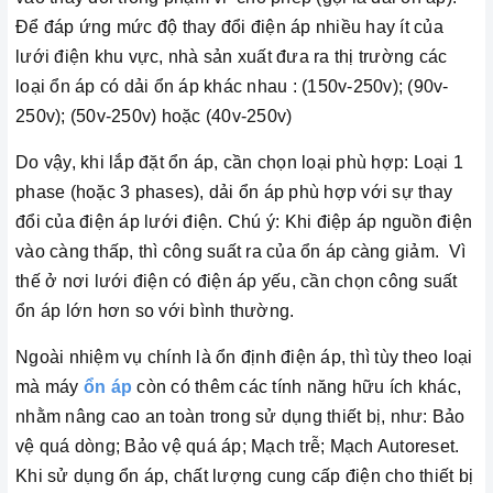
Để đáp ứng mức độ thay đổi điện áp nhiều hay ít của
lưới điện khu vực, nhà sản xuất đưa ra thị trường các
loại ổn áp có dải ổn áp khác nhau : (150v-250v); (90v-
250v); (50v-250v) hoặc (40v-250v)
Do vậy, khi lắp đặt ổn áp, cần chọn loại phù hợp: Loại 1
phase (hoặc 3 phases), dải ổn áp phù hợp với sự thay
đổi của điện áp lưới điện. Chú ý: Khi điệp áp nguồn điện
vào càng thấp, thì công suất ra của ổn áp càng giảm. Vì
thế ở nơi lưới điện có điện áp yếu, cần chọn công suất
ổn áp lớn hơn so với bình thường.
Ngoài nhiệm vụ chính là ổn định điện áp, thì tùy theo loại
mà máy
ổn áp
còn có thêm các tính năng hữu ích khác,
nhằm nâng cao an toàn trong sử dụng thiết bị, như: Bảo
vệ quá dòng; Bảo vệ quá áp; Mạch trễ; Mạch Autoreset.
Khi sử dụng ổn áp, chất lượng cung cấp điện cho thiết bị