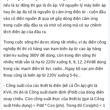
nếu là tự động thì gọi là ổn áp. Về nguyên lý máy biến áp
hay ổn áp đa số là nguyên lý cảm ứng điện từ - cuộn đầu
vào có điện nguồn đi qua sẽ gây dòng điện cảm ứng
trong cuộn dây đầu ra và nhờ số vòng mà có sự chênh
lệch điện áp của đầu ra.
Trong cuộc sống thì được dùng rất nhiều, ví dụ điện công
nghiệp thì thì có hàng vạn trạm biến áp từ cao áp hàng
trăm kv xuống 380V để dùng, còn trong đời sống thì
nhiều nhất vẫn là hạ từ 220V xuống 6, 9, 12, 24Vđể dùng
trong các mạch điện tử tivi, radio...Ngay bộ sạc pin điện
thoại cũng là biến áp từ 220V xuống 5-6v...
- Công suất của các thiết bị điện (kể cả Ổn áp) ghi là
KVA, thì đó là Công suất danh định (Pdđ) của dòng điện
xoay chiều. Còn công suất thực của thiết bị (gọi là Công
suất Hiệu dụng) = Pdđ * Cos (phi). Trong đó Cos(phi) < 1