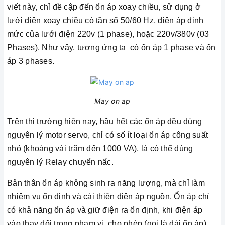
viết này, chỉ đề cập đến ổn áp xoay chiều, sử dụng ở
lưới điện xoay chiều có tần số 50/60 Hz, điện áp định
mức của lưới điện 220v (1 phase), hoặc 220v/380v (03
Phases). Như vậy, tương ứng ta có ổn áp 1 phase và ổn
áp 3 phases.
May on ap
Trên thị trường hiện nay, hầu hết các ổn áp đều dùng
nguyên lý motor servo, chỉ có số ít loại ổn áp công suất
nhỏ (khoảng vài trăm đến 1000 VA), là có thể dùng
nguyên lý Relay chuyển nấc.
Bản thân ổn áp không sinh ra năng lượng, mà chỉ làm
nhiệm vụ ổn định và cải thiện điện áp nguồn. Ổn áp chỉ
có khả năng ổn áp và giữ điện ra ổn định, khi điện áp
vào thay đổi trong phạm vi cho phép (gọi là dải ổn áp).