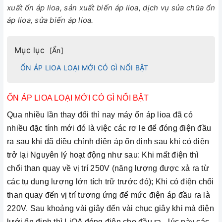
xuất ổn áp lioa, sản xuất biến áp lioa, dịch vụ sửa chữa ổn
áp lioa, sửa biến áp lioa.
Mục lục
[
Ẩn
]
ỔN ÁP LIOA LOẠI MỚI CÓ GÌ NỔI BẬT
ỔN ÁP LIOA LOẠI MỚI CÓ GÌ NỔI BẬT
Qua nhiều lần thay đổi thì nay máy ổn áp lioa đã có
nhiều đặc tính mới đó là việc các rơ le để đóng điện đầu
ra sau khi đã điều chỉnh điện áp ổn định sau khi có điện
trở lại Nguyên lý hoạt động như sau: Khi mất điện thì
chổi than quay về vị trí 250V (năng lượng được xả ra từ
các tụ dung lượng lớn tích trữ trước đó); Khi có điện chổi
than quay đến vị trí tương ứng để mức điện áp đầu ra là
220V. Sau khoảng vài giây đến vài chục giây khi mà điện
lưới ổn định thì LiOA đóng điện cho đầu ra - lúc này các