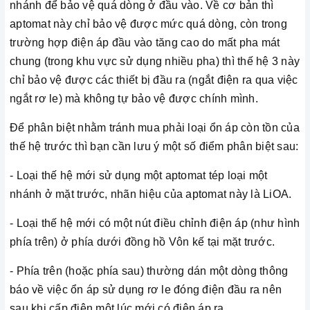
nhánh để bảo vệ quá dòng ở đầu vào. Về cơ bản thì
aptomat này chỉ bảo vệ được mức quá dòng, còn trong
trường hợp điện áp đầu vào tăng cao do mất pha mát
chung (trong khu vực sử dụng nhiều pha) thì thế hệ 3 này
chỉ bảo vệ được các thiết bị đầu ra (ngắt điện ra qua việc
ngắt rơ le) mà không tự bảo vệ được chính mình.
Để phân biệt nhằm tránh mua phải loại ổn áp còn tồn của
thế hệ trước thì bạn cần lưu ý một số điểm phân biệt sau:
- Loại thế hệ mới sử dụng một aptomat tép loại một
nhánh ở mặt trước, nhãn hiệu của aptomat này là LiOA.
- Loại thế hệ mới có một nút điều chỉnh điện áp (như hình
phía trên) ở phía dưới đồng hồ Vôn kế tại mặt trước.
- Phía trên (hoặc phía sau) thường dán một dòng thông
báo về việc ổn áp sử dụng rơ le đóng điện đầu ra nên
sau khi cấp điện một lúc mới có điện áp ra