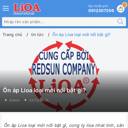
0
Gọi miễn phí
0912307206
Trang chủ
tin tức
Ổn áp Lioa loại mới nổi bật gì?
Ổn áp Lioa loại mới nổi bật gì?
Admin
24/12/2020
Ổn áp Lioa loại mới nổi bật gì, cong ty lioa nhat linh, sản