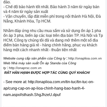
đáo.
- Chế độ bảo hành tốt nhất. Bảo hành 3 năm từ ngày bán
và 4 năm từ ngày sản xuất
- Vận chuyển, lắp đặt miễn phí trong nội thành Hà Nội, Đà
Nẵng, Khánh Hòa, Tp HCM.
Nhằm đáp ứng nhu cầu mua sắm và sử dụng ổn áp 1 pha
ổn áp 3 pha, biến áp các loại trên địa bàn TP. Hà Nội và Tp
HCM, Công ty chúng tôi đã và đang mở thêm một số địa
điểm bán hàng giá rẻ - hàng chính hãng, phục vụ khách
hàng một cách nhanh nhất - thuận tiện nhất
:
Website cung cấp sản phẩm của Công ty
http://onaplioa.com.vn
Web
Nhà máy s
ả
n xu
ấ
t
Ổ
n áp Standa c
ủ
a Công
:
ty
http://onaprsc.com.vn
RẤT HÂN HẠNH ĐƯỢC HỢP TÁC CÙNG QUÝ KHÁCH!
- See more at: http://onaplioa.com.vn/tin-tuc/tin-tuc-on-
ap/cung-cap-on-ap-lioa-chinh-hang-bao-hanh-4-
nam.aspx#sthash.ShgJhzeU.dpuf